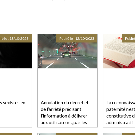
ié le :
13/10/2023
Publié le :
12/10/2023
Publié
s sexistes en
Annulation du décret et
La reconnaiss
de l’arrêté précisant
paternité n’es
l’information à délivrer
constitutive d
aux utilisateurs, par les
administratif
applications de guidage,