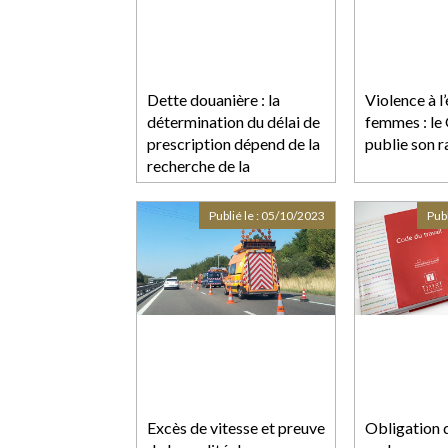
Dette douanière : la
Violence à l
détermination du délai de
femmes : l
prescription dépend de la
publie son 
recherche de la
commission d’un acte
passible de poursuites
Publié le :
05/10/2023
Publ
judiciaires
Excès de vitesse et preuve
Obligation 