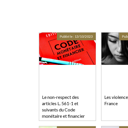
Publié le :
13/10/2023
Publ
Le non-respect des
Les violence
articles L. 561-1 et
France
suivants du Code
monétaire et financier
peut être constitutif d’une