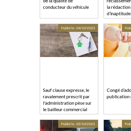
de la qualité de
reclassement
conducteur du véhicule
la rédaction 
d’inaptitude
Publié le :
04/10/2023
Publ
Sauf clause expresse, le
Congé d’ado
ravalement prescrit par
publication 
l'administration pèse sur
le bailleur commercial
Publié le :
03/10/2023
Publ