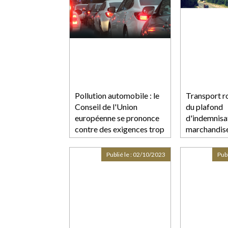
Pollution automobile : le
Transport ro
Conseil de l'Union
du plafond
européenne se prononce
d'indemnisa
contre des exigences trop
marchandis
strictes
endommagé
Publié le :
02/10/2023
Publ