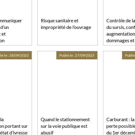
ommuniquer
Risque sanitaire et
Contrôle de l
 d’un
impropriété de l’ouvrage
du sursis, con
 et
augmentation
ion
dommages et 
ié le :
28/09/2023
Publié le :
27/09/2023
Publié
la
Quand le stationnement
Carburant : la
on portant sur
sur la voie publique est
perte possibl
 état d’ivresse
abusif
du 1er décem