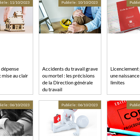
sur l’impact
ié le :
11/10/2023
Publié le :
10/10/2023
Publié
environnemental des
itinéraires proposés
t dépense
Accidents du travail grave
Licenciement 
: mise au clair
ou mortel : les précisions
une naissance 
de la Direction générale
limites
du travail
ié le :
06/10/2023
Publié le :
06/10/2023
Publié