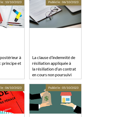
 le :
10/10/2023
Publié le :
06/10/2023
postérieur à
La clause d’indemnité de
: principe et
résiliation appliquée à
la résiliation d’un contrat
en cours non poursuivi
 le :
06/10/2023
Publié le :
05/10/2023