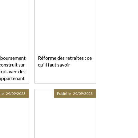
mboursement
Réforme des retraites : ce
construit sur
qu'il faut savoir
utrui avec des
 appartenant
 le :
29/09/2023
Publié le :
29/09/2023