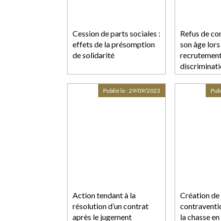
Cession de parts sociales :
Refus de c
effets de la présomption
son âge lors
de solidarité
recrutement
discriminat
Publié le :
29/09/2023
Publ
Action tendant à la
Création de 
résolution d’un contrat
contraventi
après le jugement
la chasse en