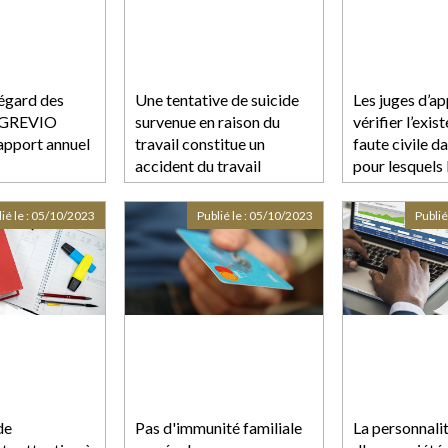
’égard des
Une tentative de suicide
Les juges d’ap
e GREVIO
survenue en raison du
vérifier l’exis
rapport annuel
travail constitue un
faute civile da
accident du travail
pour lesquels
est relaxé
ié le :
05/10/2023
Publié le :
05/10/2023
Publié
de
Pas d'immunité familiale
La personnali