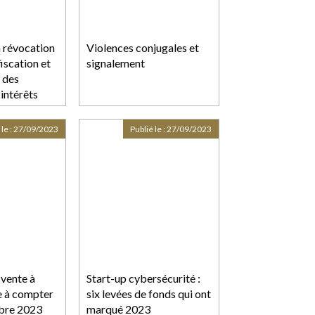
a révocation
Violences conjugales et
fiscation et
signalement
 des
intérêts
 le :
27/09/2023
Publié le :
27/09/2023
 vente à
Start-up cybersécurité :
e à compter
six levées de fonds qui ont
bre 2023
marqué 2023