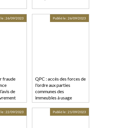
 le :
26/09/2023
Publié le :
26/09/2023
r fraude
QPC : accès des forces de
ence
l'ordre aux parties
l’avis de
communes des
uvrement
immeubles à usage
la nullité de
d’habitation
on de
 le :
22/09/2023
Publié le :
21/09/2023
on fiscale