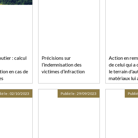
utier : calcul
Précisions sur
Action en re
l’indemnisation des
de celui qui a 
tion en cas de
victimes d’infraction
le terrain d'a
es
matériaux lui
es
ié le :
02/10/2023
Publié le :
29/09/2023
Publié