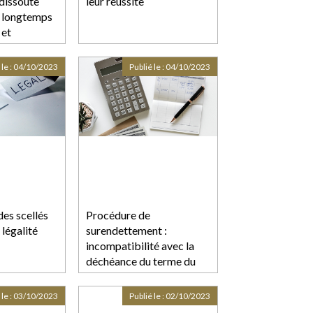
 dissoute
leur réussite
i longtemps
 et
 caractère
 pas liquidés
 le :
04/10/2023
Publié le :
04/10/2023
des scellés
Procédure de
 légalité
surendettement :
incompatibilité avec la
déchéance du terme du
prêt
 le :
03/10/2023
Publié le :
02/10/2023