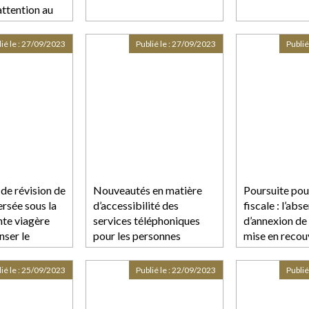
attention au
p !
ié le :
27/09/2023
Publié le :
27/09/2023
Publié
 de révision de
Nouveautés en matière
Poursuite pou
ersée sous la
d’accessibilité des
fiscale : l’abs
nte viagère
services téléphoniques
d’annexion de 
ser le
pour les personnes
mise en reco
usé par la
souffrant de surdité
n’entraîne pas 
du mariage :
la dénonciati
ié le :
25/09/2023
Publié le :
22/09/2023
Publié
e
l’administrati