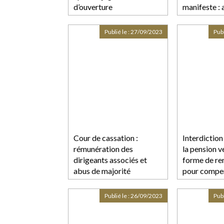
d’ouverture
manifeste : 
verre de tro
Publié le :
27/09/2023
Publ
Cour de cassation :
Interdiction
rémunération des
la pension v
dirigeants associés et
forme de re
abus de majorité
pour compen
préjudice ca
dissolution 
Publié le :
26/09/2023
Publ
QPC rejeté