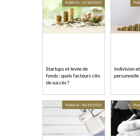
faute de concurrence
Publié le :
11/10/2023
Publ
déloyale
Startups et levée de
Indivision e
fonds : quels facteurs clés
personnelle 
de succès ?
Publié le :
06/10/2023
Publ