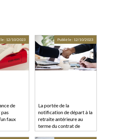
 le :
12/10/2023
Publié le :
12/10/2023
ance de
La portée de la
t pas
notification de départ à la
’un faux
retraite antérieure au
terme du contrat de
mission