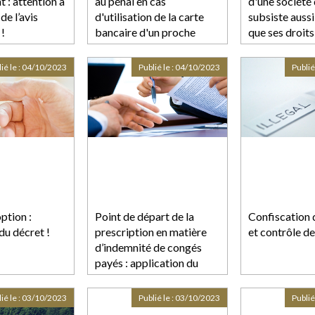
 : attention à
au pénal en cas
d'une société
de l’avis
d'utilisation de la carte
subsiste auss
 !
bancaire d'un proche
que ses droits
obligations à
social ne sont
ié le :
04/10/2023
Publié le :
04/10/2023
Publié
ption :
Point de départ de la
Confiscation 
du décret !
prescription en matière
et contrôle de
d’indemnité de congés
payés : application du
droit de l’Union
européenne
ié le :
03/10/2023
Publié le :
03/10/2023
Publié