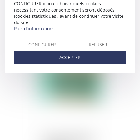
CONFIGURER » pour choisir quels cookies
nécessitant votre consentement seront déposés
(cookies statistiques), avant de continuer votre visite
du site.
Plus d'informations
Annualisation du temps
de travail : la
CONFIGURER
REFUSER
proratisation du seuil ne
peut être automatique
ACCEPTER
Publié le :
18/06/2026
Concurrence déloyale et