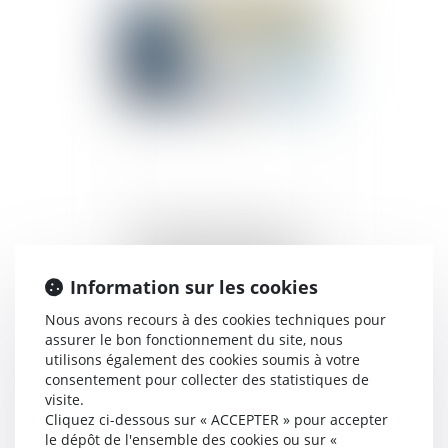
Publié le :
19/06/2026
Rachat de SFR : l’Arcep
prend acte de la signature
d’un protocole d’accord
Information sur les cookies
par Bouygues Telecom, le
groupe Iliad et Orange
Nous avons recours à des cookies techniques pour
assurer le bon fonctionnement du site, nous
Publié le :
18/06/2026
utilisons également des cookies soumis à votre
consentement pour collecter des statistiques de
visite.
Cliquez ci-dessous sur « ACCEPTER » pour accepter
le dépôt de l'ensemble des cookies ou sur «