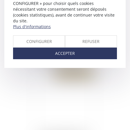
CONFIGURER » pour choisir quels cookies
nécessitant votre consentement seront déposés
(cookies statistiques), avant de continuer votre visite
du site.
Plus d'informations
Annualisation du temps
CONFIGURER
REFUSER
de travail : la
proratisation du seuil ne
ACCEPTER
peut être automatique
Publié le :
18/06/2026