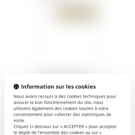
Publié le :
19/06/2026
Rachat de SFR : l’Arcep
prend acte de la signature
Information sur les cookies
d’un protocole d’accord
Nous avons recours à des cookies techniques pour
par Bouygues Telecom, le
assurer le bon fonctionnement du site, nous
groupe Iliad et Orange
utilisons également des cookies soumis à votre
Publié le :
18/06/2026
consentement pour collecter des statistiques de
visite.
Cliquez ci-dessous sur « ACCEPTER » pour accepter
le dépôt de l'ensemble des cookies ou sur «