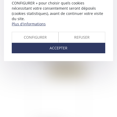
CONFIGURER » pour choisir quels cookies
nécessitant votre consentement seront déposés
(cookies statistiques), avant de continuer votre visite
du site.
Plus d'informations
CONFIGURER
REFUSER
Détachement judiciaire :
les magistrats peuvent
ACCEPTER
participer aux délibérés
sans voix consultative
Publié le :
11/04/2025