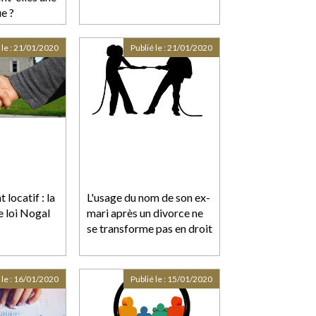
ue ?
 le :
21/01/2020
Publié le :
21/01/2020
 locatif : la
L'usage du nom de son ex-
e loi Nogal
mari après un divorce ne
se transforme pas en droit
 le :
16/01/2020
Publié le :
15/01/2020