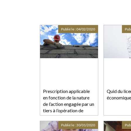
Publié le :
04/02/2020
Publ
Prescription applicable
Quid du lic
en fonction de la nature
économiqu
de l’action engagée par un
tiers à l’opération de
construction victime d’un
trouble de voisinage
Publié le :
30/01/2020
Publ