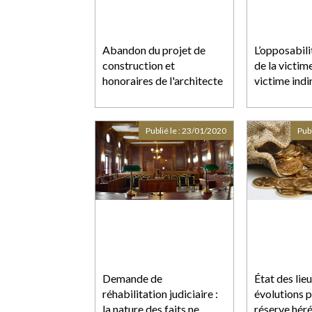
Abandon du projet de
L’opposabili
construction et
de la victime
honoraires de l'architecte
victime indi
Publié le :
23/01/2020
Publ
Demande de
État des lieu
réhabilitation judiciaire :
évolutions p
la nature des faits ne
réserve héré