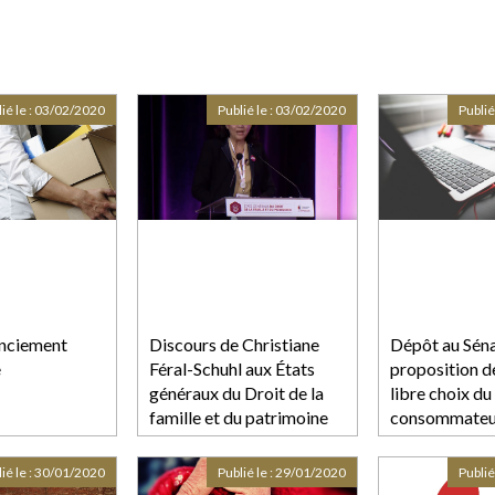
ié le :
03/02/2020
Publié le :
03/02/2020
Publié
enciement
Discours de Christiane
Dépôt au Séna
e
Féral-Schuhl aux États
proposition de
généraux du Droit de la
libre choix du
famille et du patrimoine
consommateur
2020
cyberespace
ié le :
30/01/2020
Publié le :
29/01/2020
Publié