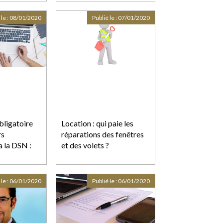
 le :
08/01/2020
Publié le :
07/01/2020
bligatoire
Location : qui paie les
rs
réparations des fenêtres
a la DSN :
et des volets ?
 le :
06/01/2020
Publié le :
06/01/2020