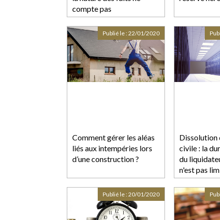
compte pas
Publié le :
22/01/2020
Publ
Comment gérer les aléas
Dissolution 
liés aux intempéries lors
civile : la 
d’une construction ?
du liquidate
n'est pas lim
Publié le :
20/01/2020
Publ