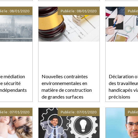
onnelles
ié le :
08/01/2020
Publié le :
08/01/2020
Publié
e médiation
Nouvelles contraintes
Déclaration o
e sécurité
environnementales en
des travailleu
 indépendants
matière de construction
handicapés vi
de grandes surfaces
précisions
ié le :
07/01/2020
Publié le :
07/01/2020
Publié