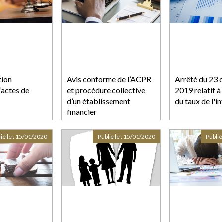
tion
Avis conforme de l’ACPR
Arrêté du 23
’actes de
et procédure collective
2019 relatif à 
d’un établissement
du taux de l'in
financier
ié le :
15/01/2020
Publié le :
15/01/2020
Publié