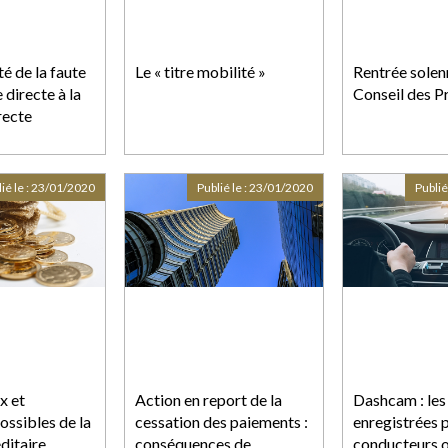
té de la faute
Le « titre mobilité »
Rentrée solen
 directe à la
Conseil des 
recte
ié le :
23/01/2020
Publié le :
23/01/2020
Publié
x et
Action en report de la
Dashcam : les
ossibles de la
cessation des paiements :
enregistrées p
ditaire
conséquences de
conducteurs o