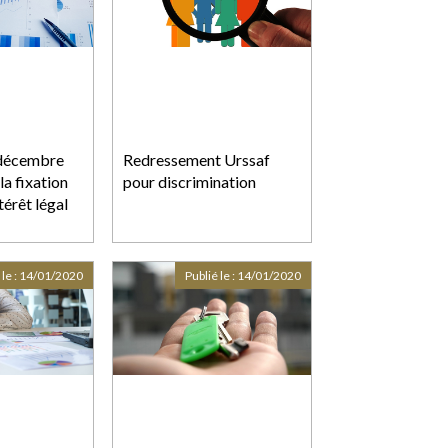
 décembre
Redressement Urssaf
la fixation
pour discrimination
térêt légal
 le :
14/01/2020
Publié le :
14/01/2020