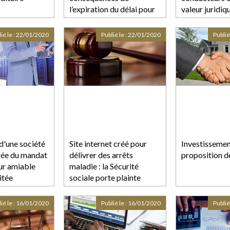
l’expiration du délai pour
valeur juridiq
agir
ié le :
22/01/2020
Publié le :
22/01/2020
Publié
d'une société
Site internet créé pour
Investissement
durée du mandat
délivrer des arrêts
proposition d
ur amiable
maladie : la Sécurité
itée
sociale porte plainte
ié le :
16/01/2020
Publié le :
16/01/2020
Publié