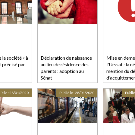
 la société « à
Déclaration de naissance
Mise en deme
t précisé par
au lieu de résidence des
l'Urssaf : la n
parents : adoption au
mention du dé
Sénat
d'acquittemen
dette
ié le :
28/01/2020
Publié le :
28/01/2020
Publié