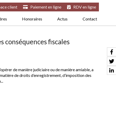
ace client
Paiement en ligne
RDV en ligne
ières
Honoraires
Actus
Contact
les conséquences fiscales
 s’opérer de manière judiciaire ou de manière amiable, a
 matière de droits d’enregistrement, d’imposition des
..