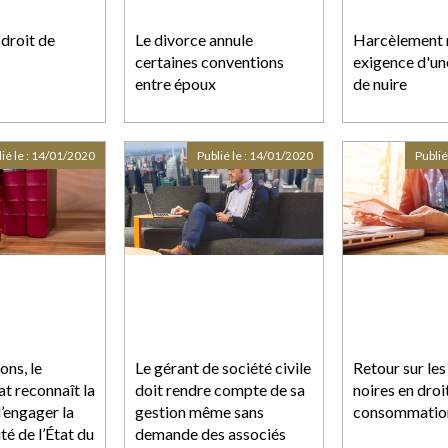
droit de
Le divorce annule
Harcèlement 
certaines conventions
exigence d'un
entre époux
de nuire
ié le :
14/01/2020
Publié le :
14/01/2020
Publié
ons, le
Le gérant de société civile
Retour sur les
at reconnaît la
doit rendre compte de sa
noires en droit
d’engager la
gestion même sans
consommatio
té de l’État du
demande des associés