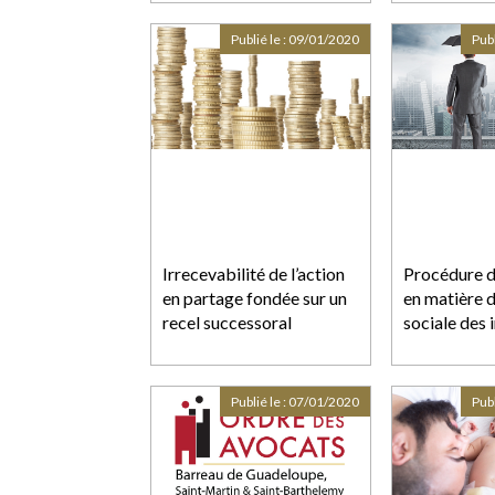
des coûts : responsabilité
fait de lois
des entreprises
inconstituti
Publié le :
09/01/2020
Publ
Irrecevabilité de l’action
Procédure d
en partage fondée sur un
en matière d
recel successoral
sociale des
Publié le :
07/01/2020
Publ