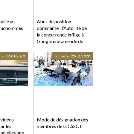
nelle au
Abus de position
Prudhommes
dominante : l’Autorité de
la concurrence inflige à
Google une amende de
150 millions d'euros
 le :
22/01/2020
Publié le :
22/01/2020
 vidéos
Mode de désignation des
ar les
membres de la CSSCT
nt-elles une