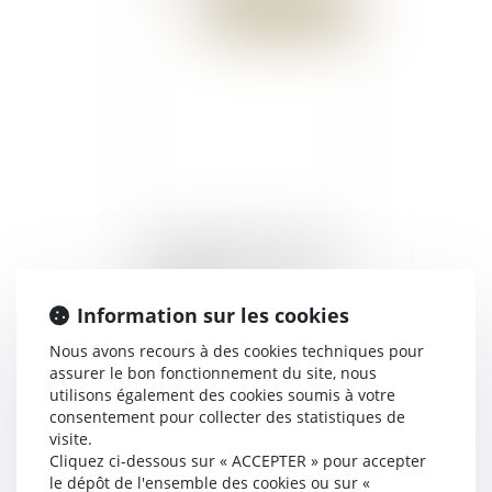
Publié le :
03/11/2021
Comment faire valoir ses
droits sur une concession
funéraire?
Information sur les cookies
Nous avons recours à des cookies techniques pour
assurer le bon fonctionnement du site, nous
Publié le :
03/11/2021
utilisons également des cookies soumis à votre
consentement pour collecter des statistiques de
visite.
Cliquez ci-dessous sur « ACCEPTER » pour accepter
le dépôt de l'ensemble des cookies ou sur «