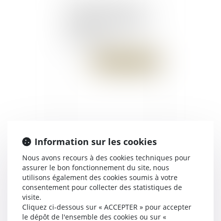
La division d'un lot de
copropriété ne donne pas
naissance à un nouveau
syndicat des
copropriétaires - Éditions
Francis Lefebvre
Publié le :
29/01/2018
Information sur les cookies
Nous avons recours à des cookies techniques pour
Depuis dix ans, il ne payait
assurer le bon fonctionnement du site, nous
utilisons également des cookies soumis à votre
pas la pension alimentaire
consentement pour collecter des statistiques de
pour ses enfants - La Voix
visite.
du Nord
Cliquez ci-dessous sur « ACCEPTER » pour accepter
le dépôt de l'ensemble des cookies ou sur «