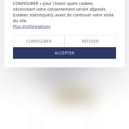
Publié le :
26/01/2018
CONFIGURER » pour choisir quels cookies
nécessitant votre consentement seront déposés
(cookies statistiques), avant de continuer votre visite
du site.
Plus d'informations
CONFIGURER
REFUSER
ACCEPTER
Dissimulation de cadavre
et prescription de l’action
publique - Enquête |
Dalloz Actualité
Publié le :
25/01/2018