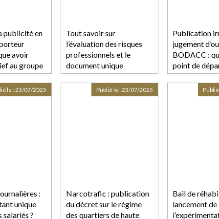
a publicité en
Tout savoir sur
Publication ir
pporteur
l’évaluation des risques
jugement d’ou
que avoir
professionnels et le
BODACC : que
rief au groupe
document unique
point de dépar
de déclaratio
créances ?
ié le :
23/07/2025
Publié le :
23/07/2025
Publié
ournalières :
Narcotrafic : publication
Bail de réhabil
tant unique
du décret sur le régime
lancement de
 salariés ?
des quartiers de haute
l’expérimenta