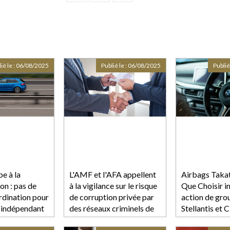
ié le :
06/08/2025
Publié le :
06/08/2025
Publié
e à la
L'AMF et l'AFA appellent
Airbags Takat
ion : pas de
à la vigilance sur le risque
Que Choisir i
rdination pour
de corruption privée par
action de gro
r indépendant
des réseaux criminels de
Stellantis et 
personnes physiques