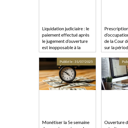
Liquidation judiciaire : le
Prescriptio
paiement effectué après
d’occupation
le jugement d’ouverture
de la Cour d
est inopposable à la
sur la pério
procédure !
en compte
Publié le :
31/07/2025
Publ
Monétiser la 5e semaine
Ouverture du