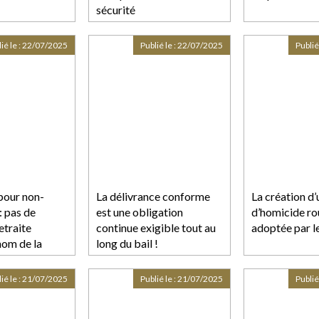
sécurité
ié le :
22/07/2025
Publié le :
22/07/2025
Publié
pour non-
La délivrance conforme
La création d’
: pas de
est une obligation
d’homicide ro
etraite
continue exigible tout au
adoptée par l
nom de la
long du bail !
n
ié le :
21/07/2025
Publié le :
21/07/2025
Publié