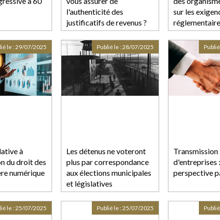
gressive à 60
vous assurer de
des organisme
l'authenticité des
sur les exigen
justificatifs de revenus ?
réglementaire
pratiques des
prévenir l’util
ié le :
29/07/2025
Publié le :
28/07/2025
Publié
comptes à des
blanchiment d
de fraudes ou
d’escroquerie
lative à
Les détenus ne voteront
Transmission
on du droit des
plus par correspondance
d'entreprises 
’ère numérique
aux élections municipales
perspective p
et législatives
ié le :
25/07/2025
Publié le :
25/07/2025
Publié