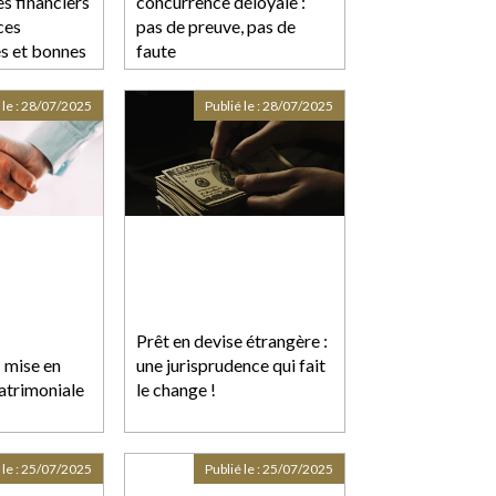
s financiers
concurrence déloyale :
ces
pas de preuve, pas de
s et bonnes
faute
tinées à
isation de
 le :
28/07/2025
Publié le :
28/07/2025
 fins de
u produit
s
Prêt en devise étrangère :
: mise en
une jurisprudence qui fait
atrimoniale
le change !
 le :
25/07/2025
Publié le :
25/07/2025