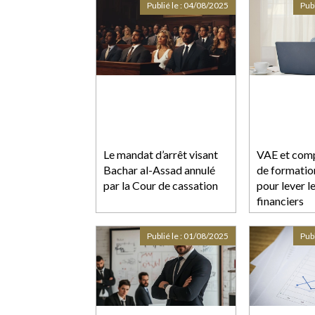
créances antérieurs !
Publié le :
04/08/2025
Publ
Le mandat d’arrêt visant
VAE et comp
Bachar al-Assad annulé
de formation
par la Cour de cassation
pour lever l
financiers
Publié le :
01/08/2025
Publ