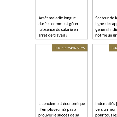
Arrêt maladie longue
Secteur de l
durée : comment gérer
ligne : le ra
l'absence du salarié en
général indi
arrêt de travail ?
notifié un g
Meta
Publié le :
24/07/2025
Publ
Licenciement économique
Indemnités j
: l'employeur n’a pas à
vers un mon
prouver le succès de sa
pour tous les