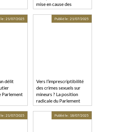
mise en cause des
associés majoritaires en
l’absence de demande de
 le :
21/07/2025
Publié le :
21/07/2025
dédommagement !
un délit
Vers l’imprescriptibilité
utier
des crimes sexuels sur
e Parlement
mineurs ? La position
radicale du Parlement
européen
 le :
21/07/2025
Publié le :
18/07/2025