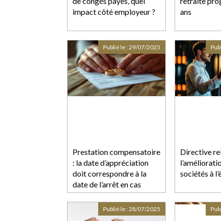
de congés payés, quel
retraite pro
impact côté employeur ?
ans
Publié le :
29/07/2025
Publ
Prestation compensatoire
Directive re
: la date d’appréciation
l’améliorati
doit correspondre à la
sociétés à l
date de l’arrêt en cas
d’appel sur le divorce
Publié le :
28/07/2025
Publ