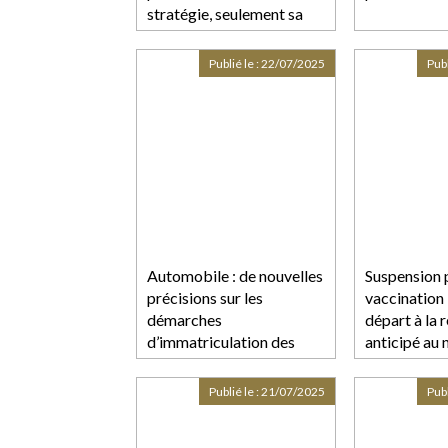
stratégie, seulement sa
réaction face aux
difficultés
Publié le :
22/07/2025
Publ
Automobile : de nouvelles
Suspension 
précisions sur les
vaccination 
démarches
départ à la r
d’immatriculation des
anticipé au 
véhicules
Constitutio
Publié le :
21/07/2025
Publ