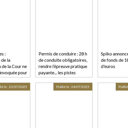
es :
Permis de conduire : 28 h
Spiko annonce
é de la
de conduite obligatoires,
de fonds de 18
 de la Cour ne
rendre l’épreuve pratique
d'euros
 invoquée pour
payante... les pistes
fois devant la
proposées par les auto-
ation !
écoles
ié le :
25/07/2025
Publié le :
24/07/2025
Publié