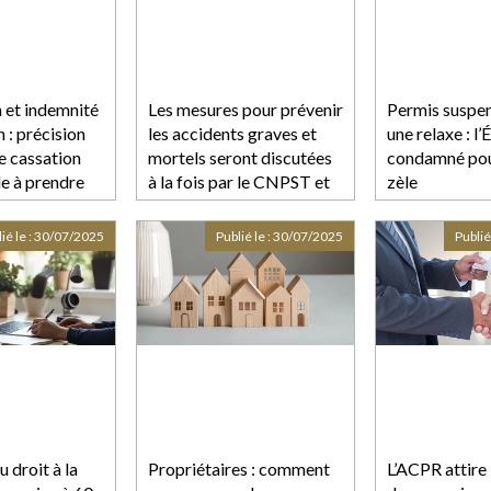
n et indemnité
Les mesures pour prévenir
Permis suspe
 : précision
les accidents graves et
une relaxe : l’
e cassation
mortels seront discutées
condamné pou
de à prendre
à la fois par le CNPST et
zèle
dans la "large"
négociation
ié le :
30/07/2025
Publié le :
30/07/2025
Publié
interprofessionnelle sur le
travail
 droit à la
Propriétaires : comment
L’ACPR attire 