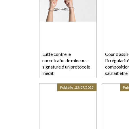
Lutte contre le
Cour d’assis
narcotrafic de mineurs :
l’irrégularit
signature d’un protocole
composition
inédit
saurait être
la première 
Cour de cass
Publié le :
25/07/2025
Publ