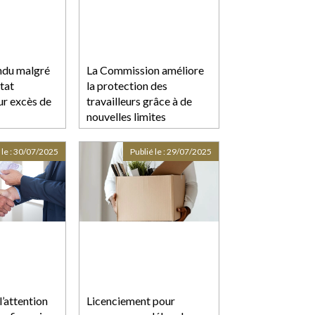
ndu malgré
La Commission améliore
État
la protection des
r excès de
travailleurs grâce à de
nouvelles limites
d'exposition aux produits
chimiques
 le :
30/07/2025
Publié le :
29/07/2025
l’attention
Licenciement pour