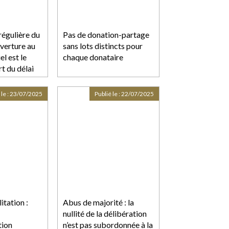
régulière du
Pas de donation-partage
verture au
sans lots distincts pour
l est le
chaque donataire
t du délai
n des
 le :
23/07/2025
Publié le :
22/07/2025
itation :
Abus de majorité : la
nullité de la délibération
tion
n’est pas subordonnée à la