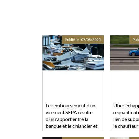
Publié le :
07/08/2025
Publ
Le remboursement d’un
Uber échapp
virement SEPA résulte
requalificat
d’un rapport entre la
lien de subo
banque et le créancier et
le chauffeu
échappe donc au gel des