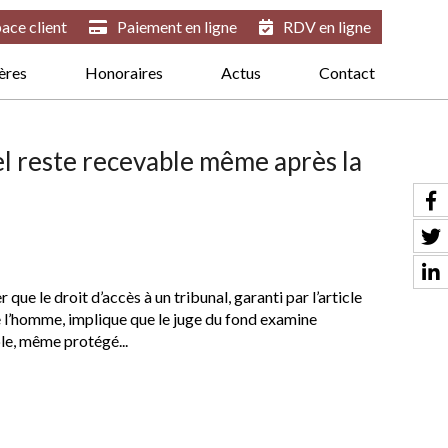
ace client
Paiement en ligne
RDV en ligne
ières
Honoraires
Actus
Contact
el reste recevable même après la
 que le droit d’accès à un tribunal, garanti par l’article
 l’homme, implique que le juge du fond examine
le, même protégé...