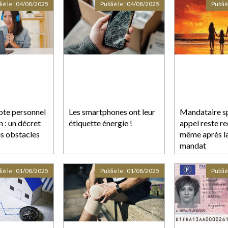
ayant accès à des
ié le :
04/08/2025
Publié le :
04/08/2025
Publié
informations privilégiées
te personnel
Les smartphones ont leur
Mandataire sp
 : un décret
étiquette énergie !
appel reste r
es obstacles
même après la
mandat
ié le :
01/08/2025
Publié le :
01/08/2025
Publié