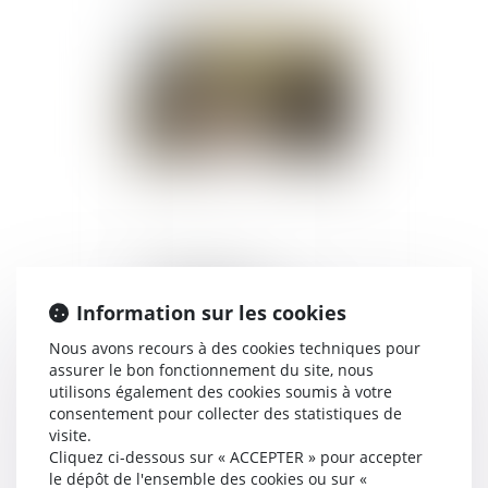
Publié le :
19/05/2025
Indemnité pour
licenciement abusif : le
Information sur les cookies
barème légal s’impose,
Nous avons recours à des cookies techniques pour
même dans les petites
assurer le bon fonctionnement du site, nous
entreprises
utilisons également des cookies soumis à votre
Publié le :
19/05/2025
consentement pour collecter des statistiques de
visite.
Cliquez ci-dessous sur « ACCEPTER » pour accepter
le dépôt de l'ensemble des cookies ou sur «