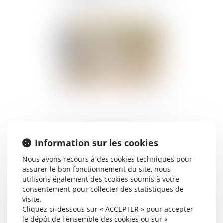
Publié le :
28/10/2020
Les propriétaires peuvent
Information sur les cookies
augmenter leurs loyers de
Nous avons recours à des cookies techniques pour
0,46 %
assurer le bon fonctionnement du site, nous
utilisons également des cookies soumis à votre
consentement pour collecter des statistiques de
Publié le :
28/10/2020
visite.
Cliquez ci-dessous sur « ACCEPTER » pour accepter
le dépôt de l'ensemble des cookies ou sur «