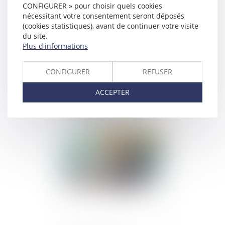
CONFIGURER » pour choisir quels cookies
nécessitant votre consentement seront déposés
(cookies statistiques), avant de continuer votre visite
du site.
Plus d'informations
CONFIGURER
REFUSER
Les précautions
rédactionnelles du
ACCEPTER
testament olographe ou le
contrôle du testament
olographe par le notaire
Publié le :
28/10/2020