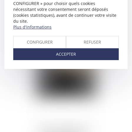
CONFIGURER » pour choisir quels cookies
nécessitant votre consentement seront déposés
(cookies statistiques), avant de continuer votre visite
du site.
Plus d'informations
Droit de visite et
placement d’enfants :
CONFIGURER
REFUSER
quelle place pour la parole
des mineurs ?
ACCEPTER
Publié le :
21/01/2025
Destruction partielle du