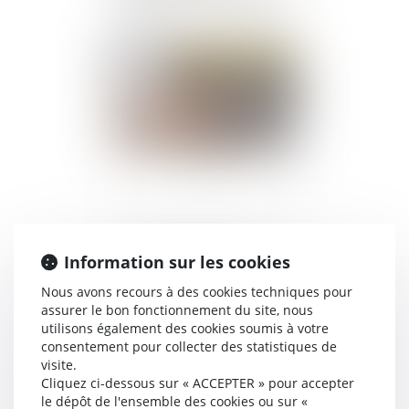
pas ?
Publié le :
22/11/2023
Une agence garde-t-elle
Information sur les cookies
son droit à indemnisation
Nous avons recours à des cookies techniques pour
en cas de vente avec
assurer le bon fonctionnement du site, nous
baisse de prix ?
utilisons également des cookies soumis à votre
consentement pour collecter des statistiques de
Publié le :
21/11/2023
visite.
Cliquez ci-dessous sur « ACCEPTER » pour accepter
le dépôt de l'ensemble des cookies ou sur «