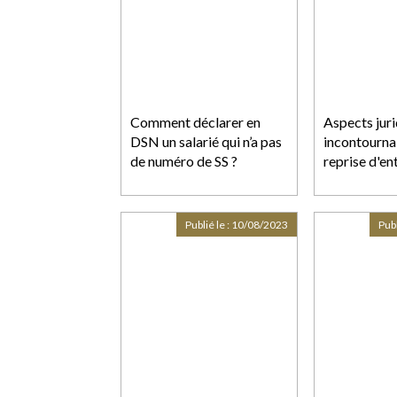
Comment déclarer en
Aspects jur
DSN un salarié qui n’a pas
incontournab
de numéro de SS ?
reprise d'en
Publié le :
10/08/2023
Publ