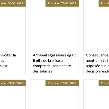
sinon faire
ié le :
08/08/2023
Publié le :
07/08/2023
Publié
chiffrage
licite : la
À travail égal salaire égal :
Conséquences
des
limite de la prise en
mention « Je f
s est
compte de l’ancienneté
apposée sur la
des salariés
décision rend
matière de dé
provisoire, p
ié le :
03/08/2023
Publié le :
02/08/2023
Publié
signée par le 
juge d'instruc