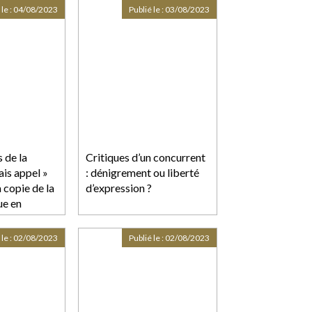
 le :
04/08/2023
Publié le :
03/08/2023
 de la
Critiques d’un concurrent
ais appel »
: dénigrement ou liberté
 copie de la
d’expression ?
ue en
tention
réalablement
 le :
02/08/2023
Publié le :
02/08/2023
greffier du
tion