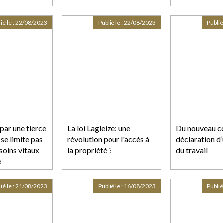
ié le :
22/08/2023
Publié le :
22/08/2023
Publié
 par une tierce
La loi Lagleize: une
Du nouveau co
se limite pas
révolution pour l'accès à
déclaration d
soins vitaux
la propriété ?
du travail
e
ié le :
21/08/2023
Publié le :
16/08/2023
Publié