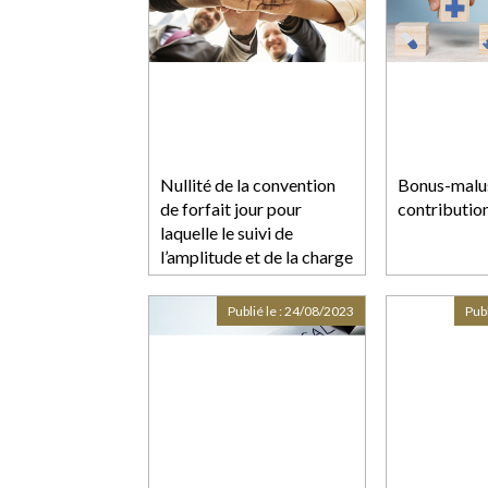
Nullité de la convention
Bonus-malus
de forfait jour pour
contributi
laquelle le suivi de
l’amplitude et de la charge
de travail n’est pas assuré
de manière effective
Publié le :
24/08/2023
Publ