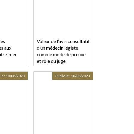
les
Valeur de l’avis consultatif
es aux
d’un médecin légiste
utre-mer
comme mode de preuve
et rôle du juge
 le :
10/08/2023
Publié le :
10/08/2023