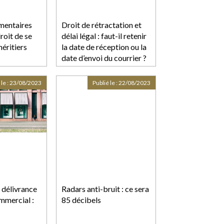
mentaires
Droit de rétractation et
roit de se
délai légal : faut-il retenir
éritiers
la date de réception ou la
date d’envoi du courrier ?
 le :
23/08/2023
Publié le :
22/08/2023
 délivrance
Radars anti-bruit : ce sera
ommercial :
85 décibels