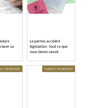
cédure
Le permis accéléré
clarer sa
législation : tout ce que
vous devez savoir
 le :
24/08/2023
Publié le :
23/08/2023