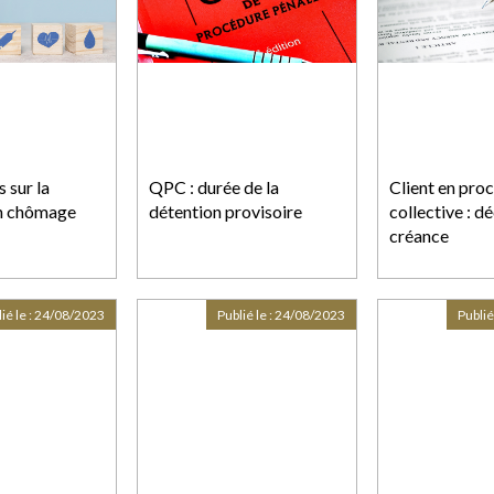
 sur la
QPC : durée de la
Client en pro
on chômage
détention provisoire
collective : dé
créance
ié le :
24/08/2023
Publié le :
24/08/2023
Publié