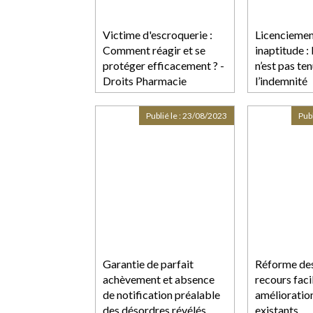
Victime d'escroquerie :
Licenciemen
Comment réagir et se
inaptitude :
protéger efficacement ? -
n’est pas te
Droits Pharmacie
l’indemnité
compensatri
Publié le :
23/08/2023
Publ
Garantie de parfait
Réforme des 
achèvement et absence
recours faci
de notification préalable
amélioration
des désordres révélés
existants