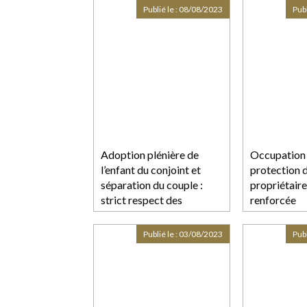
forfaitaire, 
Publié le :
08/08/2023
Publ
l’objet d’un 
Adoption plénière de
Occupation il
l’enfant du conjoint et
protection 
séparation du couple :
propriétaire
strict respect des
renforcée
conditions de la loi
Publié le :
03/08/2023
Publ