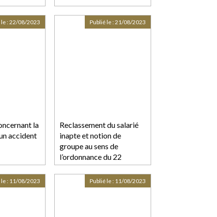
 le :
22/08/2023
Publié le :
21/08/2023
ncernant la
Reclassement du salarié
’un accident
inapte et notion de
groupe au sens de
l’ordonnance du 22
septembre 2017
 le :
11/08/2023
Publié le :
11/08/2023