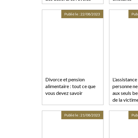
postérieurement à la
réception
Publié le :
22/08/2023
Publ
Divorce et pension
L'assistance
alimentaire : tout ce que
personne ne 
vous devez savoir
aux seuls be
de la victim
Publié le :
21/08/2023
Publ