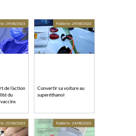
 le :
29/08/2023
Publié le :
29/08/2023
t de l’action
Convertir sa voiture au
lité du
superéthanol
 vaccins
 le :
25/08/2023
Publié le :
24/08/2023