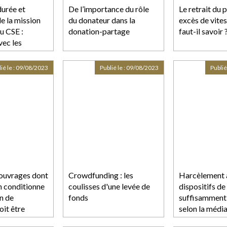
durée et
De l’importance du rôle
Le retrait du 
e la mission
du donateur dans la
excès de vites
du CSE :
donation-partage
faut-il savoir 
vec les
ié le :
09/08/2023
Publié le :
09/08/2023
Publié
 ouvrages dont
Crowdfunding : les
Harcèlement à 
on conditionne
coulisses d'une levée de
dispositifs de 
on de
fonds
suffisamment 
oit être
selon la média
 le prix