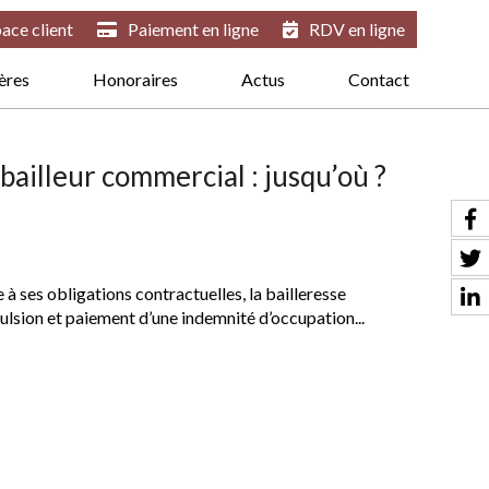
ace client
Paiement en ligne
RDV en ligne
ières
Honoraires
Actus
Contact
bailleur commercial : jusqu’où ?
à ses obligations contractuelles, la bailleresse
pulsion et paiement d’une indemnité d’occupation...