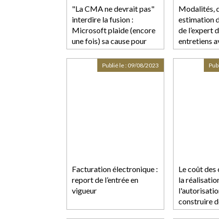
"La CMA ne devrait pas"
Modalités, 
interdire la fusion :
estimation d
Microsoft plaide (encore
de l’expert 
une fois) sa cause pour
entretiens a
l’acquisition d’Activision-
salariés ?
Blizzard
Publié le :
09/08/2023
Publ
Facturation électronique :
Le coût des
report de l’entrée en
la réalisati
vigueur
l'autorisati
construire d
intégré dans