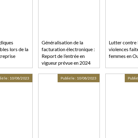
idiques
Généralisation de la
Lutter contre 
les lors de la
facturation électronique :
violences fait
treprise
Report de l’entrée en
femmes en O
vigueur prévue en 2024
ié le :
10/08/2023
Publié le :
10/08/2023
Publié