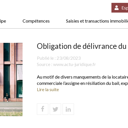
Esp
ipe
Compétences
Saisies et transactions immobil
Obligation de délivrance du 
Publié le :
23/08/2023
Source :
www.actu-juridique.fr
Au motif de divers manquements de la locataire 
commerciale l’assigne en résiliation du bail, ex
Lire la suite