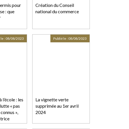
permis pour
Création du Conseil
se : que
national du commerce
?
 le :
08/08/2023
Publié le :
08/08/2023
l’école : les
La vignette verte
lutte « pas
supprimée au 1er avril
connus »,
2024
trice