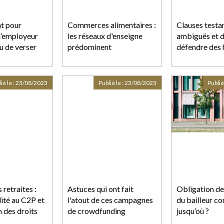
t pour
Commerces alimentaires :
Clauses testa
 l’employeur
les réseaux d'enseigne
ambiguës et d
nu de verser
prédominent
défendre des h
ce de préavis
ié le :
23/08/2023
Publié le :
23/08/2023
Publié
retraites :
Astuces qui ont fait
Obligation de
lité au C2P et
l'atout de ces campagnes
du bailleur c
 des droits
de crowdfunding
jusqu’où ?