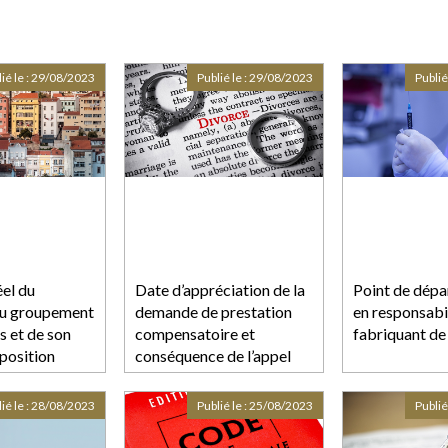
ié le :
29/08/2023
Publié le :
29/08/2023
Publié
éel du
Date d’appréciation de la
Point de dépar
du groupement
demande de prestation
en responsabi
s et de son
compensatoire et
fabriquant de
position
conséquence de l’appel
formé contre le jugement
de divorce
ié le :
28/08/2023
Publié le :
25/08/2023
Publié