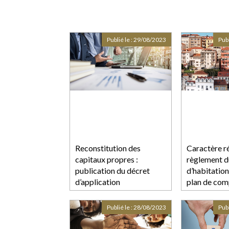
Publié le :
29/08/2023
Publ
Reconstitution des
Caractère r
capitaux propres :
règlement 
publication du décret
d’habitation
d’application
plan de com
Publié le :
28/08/2023
Publ