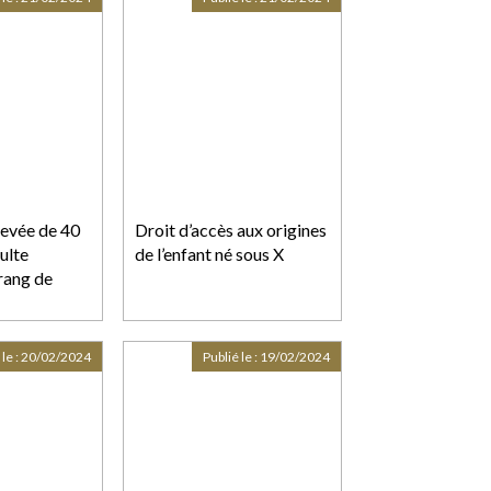
levée de 40
Droit d’accès aux origines
ulte
de l’enfant né sous X
rang de
 le :
20/02/2024
Publié le :
19/02/2024