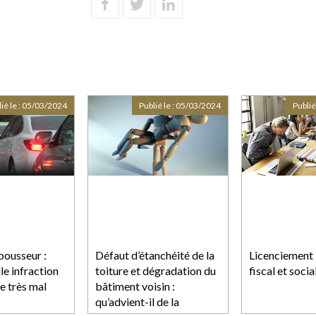
ié le :
05/03/2024
Publié le :
05/03/2024
Publié
ousseur :
Défaut d’étanchéité de la
Licenciement 
le infraction
toiture et dégradation du
fiscal et soci
re très mal
bâtiment voisin :
qu’advient-il de la