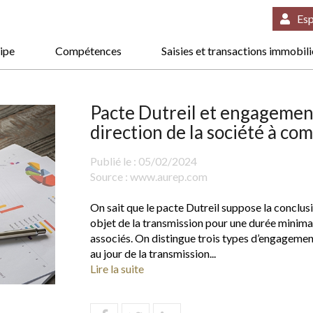
Esp
ipe
Compétences
Saisies et transactions immobil
Pacte Dutreil et engagement
direction de la société à com
Publié le :
05/02/2024
Source :
www.aurep.com
On sait que le pacte Dutreil suppose la conclus
objet de la transmission pour une durée minimal
associés. On distingue trois types d’engagement
au jour de la transmission...
Lire la suite