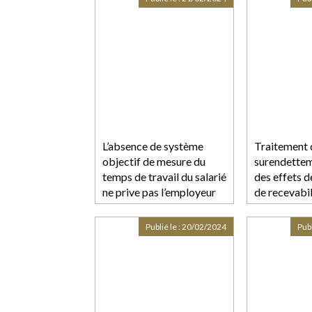
L’absence de système
Traitement 
objectif de mesure du
surendettem
temps de travail du salarié
des effets d
ne prive pas l’employeur
de recevabil
du débat contradictoire
Publié le :
20/02/2024
Publ