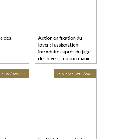
ie des
Action en fixation du
loyer : l’assignation
introduite auprès du juge
des loyers commerciaux
sans mémoire préalable
est irrecevable
 le :
22/02/2024
Publié le :
22/02/2024