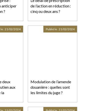
prise :
Le délai de prescription
 anticiper
de l’action en réduction :
on ?
cinq ou deux ans ?
 le :
21/02/2024
Publié le :
21/02/2024
e deux
Modulation de l’amende
utien aux
douanière : quelles sont
 la
les limites du juge ?
 le :
21/02/2024
Publié le :
21/02/2024