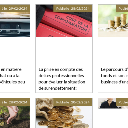
responsabilité du
propriétaire de
ié le :
29/02/2024
Publié le :
28/02/2024
Publié
l’immeuble ?
en matière
La prise en compte des
Le parcours d
chat ou à la
dettes professionnelles
fonds et son i
véhicules peu
pour évaluer la situation
business d’un
de surendettement :
retour sur l’entrée en
vigueur de la loi du 14
ié le :
28/02/2024
Publié le :
28/02/2024
Publié
février 2022