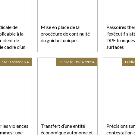
dicale de
Mise en place de la
Passoires the
plicable à la
procédure de continuité
l'exécutif s'a
ccident de
du guichet unique
DPE tronqués 
 le cadre d’un
surfaces
ission d’un
ié le :
16/02/2024
Publié le :
15/02/2024
Publié
r les violences
Transfert d’une entité
Précisions sur
emmes : une
économique autonome et
contestation 