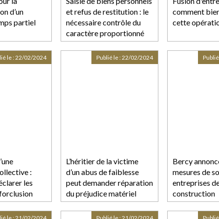
our la
Saisie de biens personnels
Fusion d'entre
ion d’un
et refus de restitution : le
comment bien
mps partiel
nécessaire contrôle du
cette opérati
caractère proportionné
de l’atteinte portée au
droit au respect de la vie
ié le :
22/02/2024
Publié le :
22/02/2024
Publié
privée et familiale
’une
L’héritier de la victime
Bercy annonc
llective :
d’un abus de faiblesse
mesures de so
éclarer les
peut demander réparation
entreprises de
forclusion
du préjudice matériel
construction
ié le :
21/02/2024
Publié le :
21/02/2024
Publié