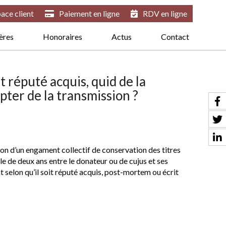
ace client
Paiement en ligne
RDV en ligne
ières
Honoraires
Actus
Contact
 réputé acquis, quid de la
pter de la transmission ?
ion d’un engament collectif de conservation des titres
e de deux ans entre le donateur ou de cujus et ses
 selon qu’il soit réputé acquis, post-mortem ou écrit