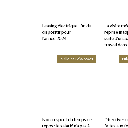
Leasing électrique : fin du
La visite mé
dispositif pour
reprise inap
l'année 2024
suite d’un a
travail dans
contrat de m
jour
Publié le :
19/02/2024
Publ
Non-respect du temps de
Directive su
repos : le salarié n’a pas à
faites aux f