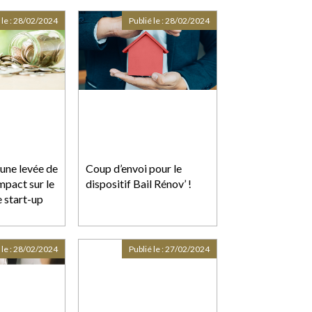
la nullité d’une telle saisie
 le :
28/02/2024
Publié le :
28/02/2024
’une levée de
Coup d’envoi pour le
mpact sur le
dispositif Bail Rénov’ !
e start-up
 le :
28/02/2024
Publié le :
27/02/2024