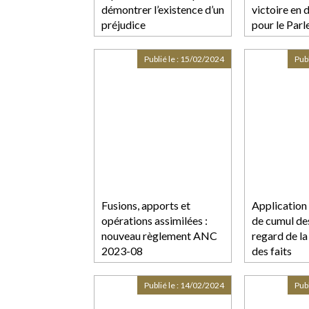
démontrer l’existence d’un
victoire en 
préjudice
pour le Par
européen -
Touteleurop
Publié le :
15/02/2024
Publ
Fusions, apports et
Application 
opérations assimilées :
de cumul de
nouveau règlement ANC
regard de la
2023-08
des faits
Publié le :
14/02/2024
Publ