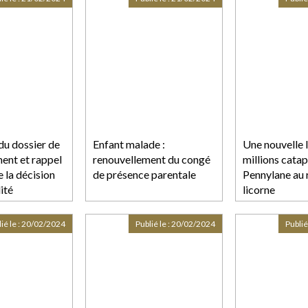
du dossier de
Enfant malade :
Une nouvelle 
ent et rappel
renouvellement du congé
millions catap
e la décision
de présence parentale
Pennylane au 
ité
licorne
ié le :
20/02/2024
Publié le :
20/02/2024
Publié