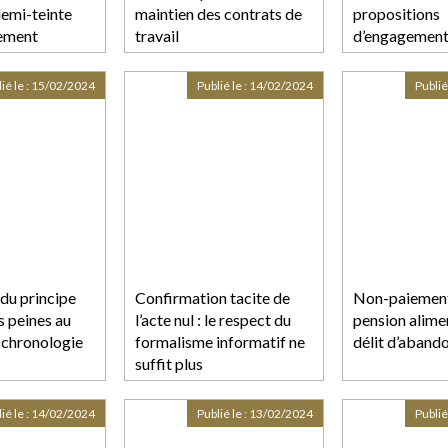
demi-teinte
maintien des contrats de
propositions
lement
travail
d’engagement
l’Autorité de l
e.eu
concurrence
ié le :
15/02/2024
Publié le :
14/02/2024
Publié
du principe
Confirmation tacite de
Non-paiement
s peines au
l’acte nul : le respect du
pension alime
 chronologie
formalisme informatif ne
délit d’abando
suffit plus
ié le :
14/02/2024
Publié le :
13/02/2024
Publié