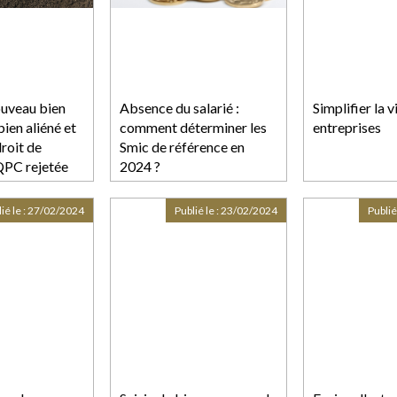
ouveau bien
Absence du salarié :
Simplifier la v
ien aliéné et
comment déterminer les
entreprises
droit de
Smic de référence en
 QPC rejetée
2024 ?
ié le :
27/02/2024
Publié le :
23/02/2024
Publié