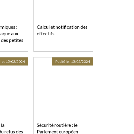
rmiques :
Calcul et notification des
ttaque aux
effectifs
des petites
 le :
15/02/2024
Publié le :
15/02/2024
 la
Sécurité routière : le
du refus des
Parlement européen