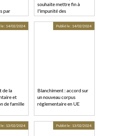
souhaite mettre fin à
s par
l'impunité des
a
conducteurs dangereux
 le :
14/02/2024
Publié le :
14/02/2024
 de la
Blanchiment : accord sur
ntaire et
un nouveau corpus
n de famille
réglementaire en UE
 le :
13/02/2024
Publié le :
13/02/2024