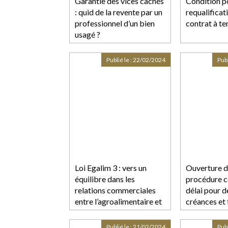
Garantie des vices cachés
Condition p
: quid de la revente par un
requalificat
professionnel d’un bien
contrat à te
usagé ?
Publié le :
22/02/2024
Publ
Loi Egalim 3 : vers un
Ouverture d
équilibre dans les
procédure co
relations commerciales
délai pour d
entre l’agroalimentaire et
créances et 
la grande distribution
Publié le :
21/02/2024
Publ