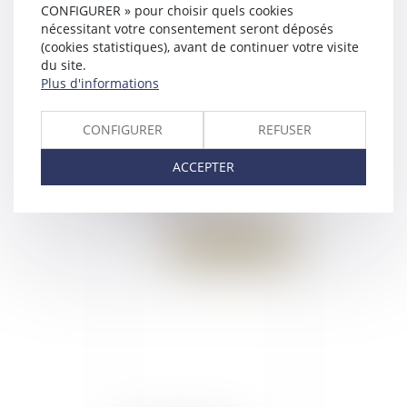
CONFIGURER » pour choisir quels cookies
nécessitant votre consentement seront déposés
(cookies statistiques), avant de continuer votre visite
du site.
Plus d'informations
CONFIGURER
REFUSER
Faute grave et rupture
anticipée du CDD : pas de
ACCEPTER
procédure de
licenciement à respecter
Publié le :
25/06/2025