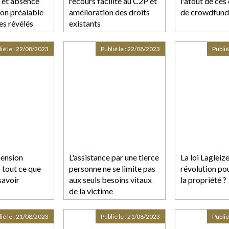
 et absence
recours facilité au C2P et
l'atout de ce
ion préalable
amélioration des droits
de crowdfund
es révélés
existants
ment à la
ié le :
22/08/2023
Publié le :
22/08/2023
Publié
pension
L'assistance par une tierce
La loi Lagleiz
: tout ce que
personne ne se limite pas
révolution pou
savoir
aux seuls besoins vitaux
la propriété ?
de la victime
ié le :
21/08/2023
Publié le :
21/08/2023
Publié