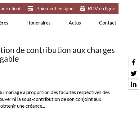
ace client
Paiement en ligne
RDV en ligne
ières
Honoraires
Actus
Contact
ption de contribution aux charges
agable
du mariage à proportion des facultés respectives des
rouver ni la sous-contribution de son conjoint aux
obtenir une créance...