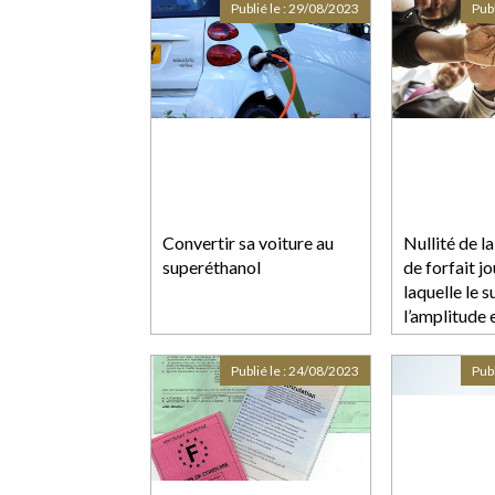
liquidation judiciaire
Publié le :
29/08/2023
Publ
Convertir sa voiture au
Nullité de l
superéthanol
de forfait j
laquelle le s
l’amplitude 
de travail n’
de manière 
Publié le :
24/08/2023
Publ