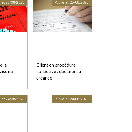
 le :
25/08/2023
Publié le :
25/08/2023
e la
Client en procédure
visoire
collective : déclarer sa
créance
 le :
24/08/2023
Publié le :
24/08/2023