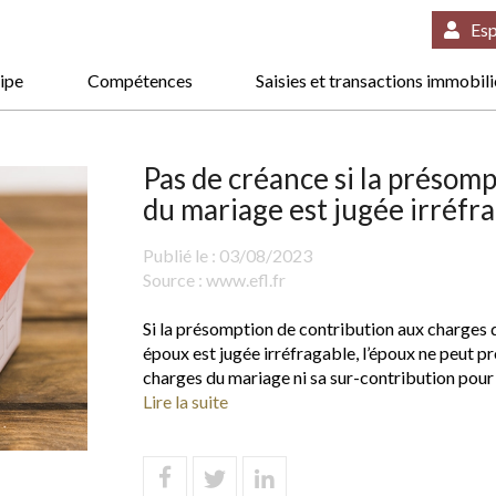
Esp
ipe
Compétences
Saisies et transactions immobil
Pas de créance si la présom
du mariage est jugée irréfr
Publié le :
03/08/2023
Source :
www.efl.fr
Si la présomption de contribution aux charges 
époux est jugée irréfragable, l’époux ne peut p
charges du mariage ni sa sur-contribution pour 
Lire la suite