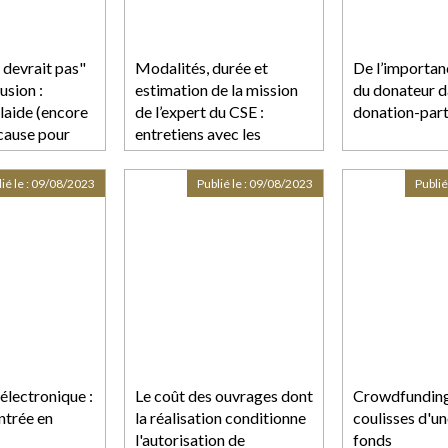
devrait pas"
Modalités, durée et
De l’importan
fusion :
estimation de la mission
du donateur d
laide (encore
de l’expert du CSE :
donation-par
 cause pour
entretiens avec les
 d’Activision-
salariés ?
ié le :
09/08/2023
Publié le :
09/08/2023
Publié
électronique :
Le coût des ouvrages dont
Crowdfunding 
entrée en
la réalisation conditionne
coulisses d'un
l'autorisation de
fonds