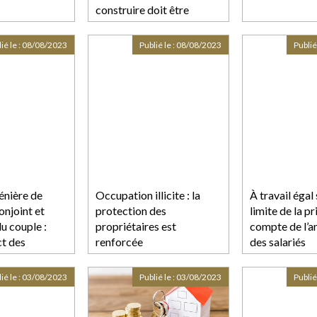
construire doit être
intégré dans le prix
forfaitaire, sinon faire
ié le :
08/08/2023
Publié le :
08/08/2023
Publié
l’objet d’un chiffrage
énière de
Occupation illicite : la
À travail égal 
onjoint et
protection des
limite de la pr
u couple :
propriétaires est
compte de l’a
ct des
renforcée
des salariés
 la loi
ié le :
03/08/2023
Publié le :
03/08/2023
Publié