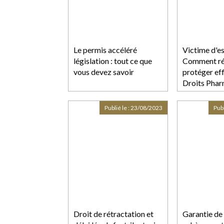
Le permis accéléré
Victime d'es
législation : tout ce que
Comment réa
vous devez savoir
protéger ef
Droits Phar
Publié le :
23/08/2023
Publ
Droit de rétractation et
Garantie de 