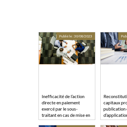
Publié le :
30/08/2023
Publ
Inefficacité de l’action
Reconstitut
directe en paiement
capitaux pro
exercé par le sous-
publication
traitant en cas de mise en
d’applicatio
demeure postérieur à la