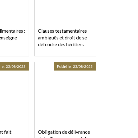
imentaires :
Clauses testamentaires
'enseigne
ambiguës et droit de se
défendre des héritiers
 le :
23/08/2023
Publié le :
23/08/2023
t fait
Obligation de délivrance