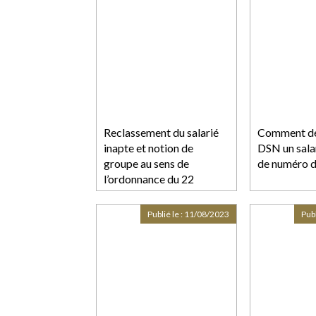
Reclassement du salarié
Comment dé
inapte et notion de
DSN un salar
groupe au sens de
de numéro d
l’ordonnance du 22
septembre 2017
Publié le :
11/08/2023
Publ