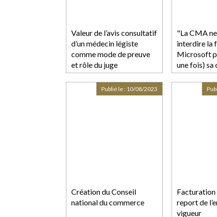
Valeur de l’avis consultatif
"La CMA ne 
d’un médecin légiste
interdire la 
comme mode de preuve
Microsoft p
et rôle du juge
une fois) sa
l’acquisition
Blizzard
Publié le :
10/08/2023
Publ
Création du Conseil
Facturation 
national du commerce
report de l’
vigueur