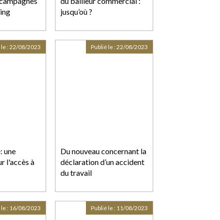
s campagnes
du bailleur commercial :
ing
jusqu’où ?
 le :
22/08/2023
Publié le :
22/08/2023
e: une
Du nouveau concernant la
r l'accès à
déclaration d’un accident
du travail
 le :
16/08/2023
Publié le :
11/08/2023