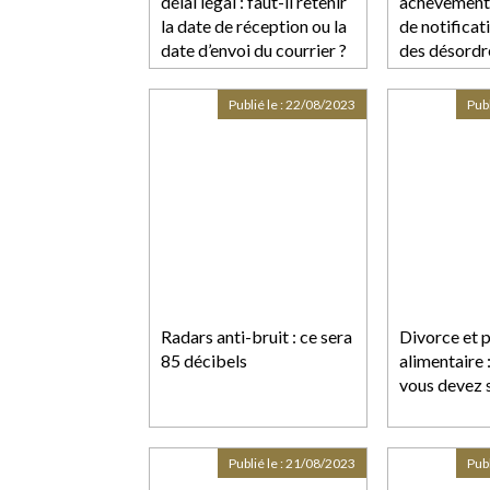
délai légal : faut-il retenir
achèvement
la date de réception ou la
de notificat
date d’envoi du courrier ?
des désordr
postérieure
réception
Publié le :
22/08/2023
Publ
Radars anti-bruit : ce sera
Divorce et 
85 décibels
alimentaire 
vous devez 
Publié le :
21/08/2023
Publ