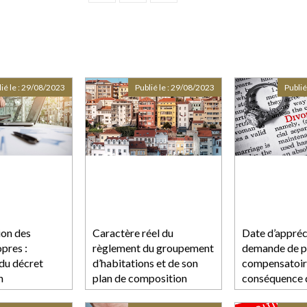
ié le :
29/08/2023
Publié le :
29/08/2023
Publié
ion des
Caractère réel du
Date d’appréc
pres :
règlement du groupement
demande de p
 du décret
d’habitations et de son
compensatoir
n
plan de composition
conséquence d
formé contre 