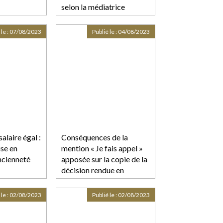
selon la médiatrice
 le :
07/08/2023
Publié le :
04/08/2023
salaire égal :
Conséquences de la
ise en
mention « Je fais appel »
ncienneté
apposée sur la copie de la
décision rendue en
matière de détention
provisoire, préalablement
 le :
02/08/2023
Publié le :
02/08/2023
signée par le greffier du
juge d'instruction