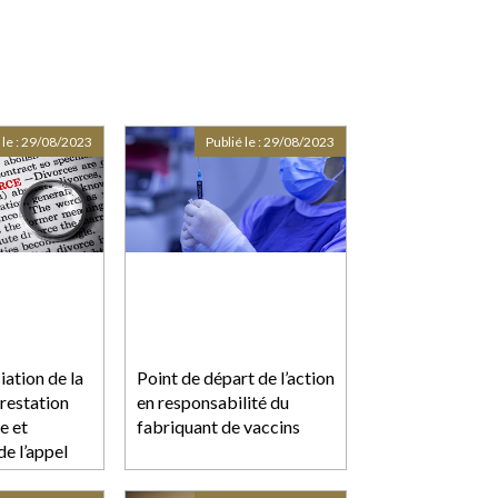
 le :
29/08/2023
Publié le :
29/08/2023
iation de la
Point de départ de l’action
restation
en responsabilité du
e et
fabriquant de vaccins
e l’appel
le jugement