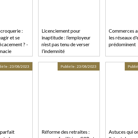
croquerie :
Licenciement pour
Commerces al
gir et se
inaptitude : l’employeur
les réseaux d
ficacement ? -
n’est pas tenu de verser
prédominent
macie
l’indemnité
compensatrice de préavis
ié le :
23/08/2023
Publié le :
23/08/2023
Publié
parfait
Réforme des retraites :
Astuces qui on