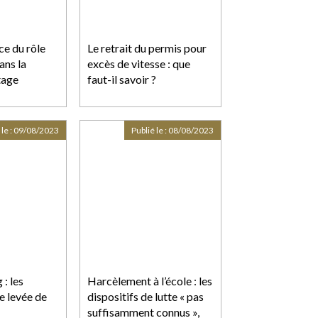
ce du rôle
Le retrait du permis pour
ans la
excès de vitesse : que
tage
faut-il savoir ?
 le :
09/08/2023
Publié le :
08/08/2023
: les
Harcèlement à l’école : les
e levée de
dispositifs de lutte « pas
suffisamment connus »,