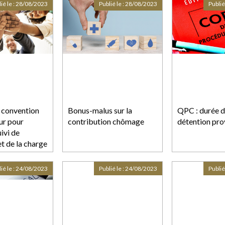
de divorce
ié le :
28/08/2023
Publié le :
28/08/2023
Publié
a convention
Bonus-malus sur la
QPC : durée d
our pour
contribution chômage
détention pro
uivi de
et de la charge
est pas assuré
effective
ié le :
24/08/2023
Publié le :
24/08/2023
Publié