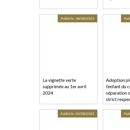
Publié le :
08/08/2023
Publ
La vignette verte
Adoption pl
supprimée au 1er avril
l’enfant du c
2024
séparation d
strict respe
conditions de
Publié le :
03/08/2023
Publ