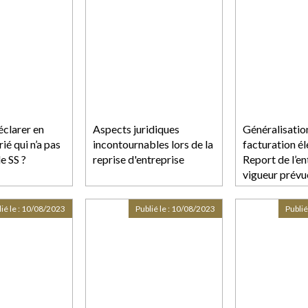
clarer en
Aspects juridiques
Généralisation
ié qui n’a pas
incontournables lors de la
facturation él
e SS ?
reprise d'entreprise
Report de l’en
vigueur prévu
ié le :
10/08/2023
Publié le :
10/08/2023
Publié