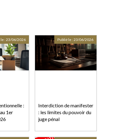
 le :
23/06/2026
Publié le :
23/06/2026
ntionnelle :
Interdiction de manifester
 au 1er
: les limites du pouvoir du
026
juge pénal