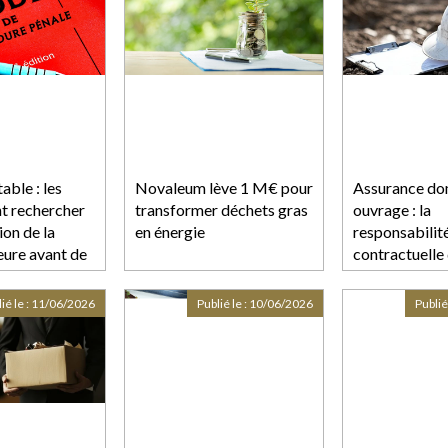
able : les
Novaleum lève 1 M€ pour
Assurance d
nt rechercher
transformer déchets gras
ouvrage : la
on de la
en énergie
responsabilit
eure avant de
contractuelle 
 d’audience !
commun écar
ié le :
11/06/2026
Publié le :
10/06/2026
Publié