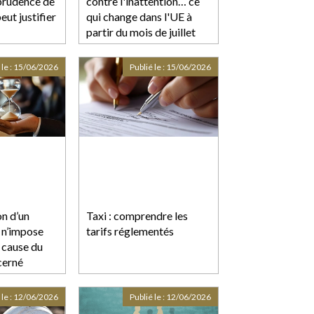
mprudence de
contre l'inattention… ce
eut justifier
qui change dans l'UE à
partir du mois de juillet
 !
pour renforcer la sécurité
au volant
 le :
15/06/2026
Publié le :
15/06/2026
on d’un
Taxi : comprendre les
 n’impose
tarifs réglementés
n cause du
cerné
 le :
12/06/2026
Publié le :
12/06/2026