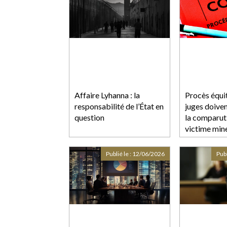
Affaire Lyhanna : la
Procès équit
responsabilité de l’État en
juges doive
question
la comparuti
victime min
la dispenser
Publié le :
12/06/2026
Publ