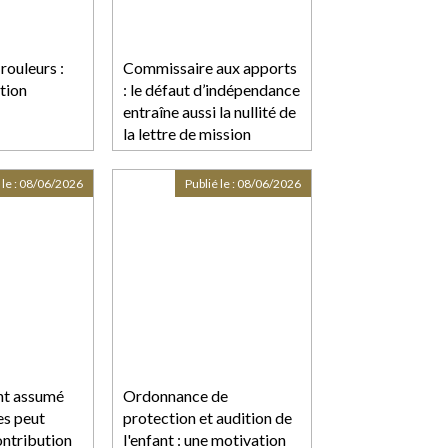
sous le
rouleurs :
Commissaire aux apports
tion
: le défaut d’indépendance
entraîne aussi la nullité de
la lettre de mission
 le :
08/06/2026
Publié le :
08/06/2026
nt assumé
Ordonnance de
es peut
protection et audition de
ontribution
l'enfant : une motivation