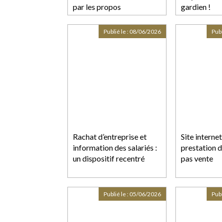
par les propos
gardien !
Publié le :
08/06/2026
Publ
Rachat d’entreprise et
Site interne
information des salariés :
prestation d
un dispositif recentré
pas vente
Publié le :
05/06/2026
Publ