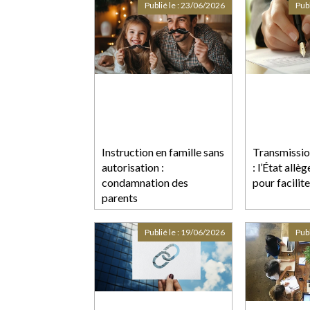
Publié le :
23/06/2026
Publ
Instruction en famille sans
Transmissio
autorisation :
: l’État allèg
condamnation des
pour facilite
parents
Publié le :
19/06/2026
Publ