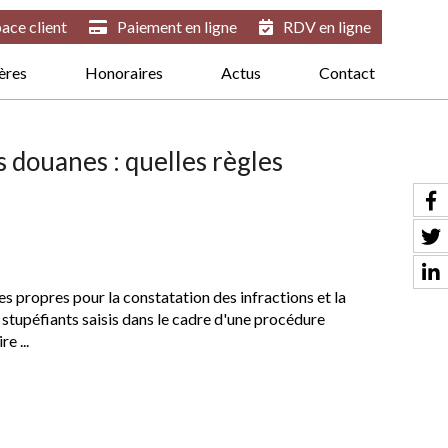
ace client
Paiement en ligne
RDV en ligne
ières
Honoraires
Actus
Contact
s douanes : quelles règles
es propres pour la constatation des infractions et la
 stupéfiants saisis dans le cadre d'une procédure
e ...