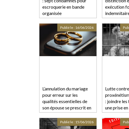
: sept condamnés pour
distinction 
escroquerie en bande
exécution fo
organisée
indemnitair
Publié le :
16/06/2026
Publ
L’annulation du mariage
Lutte contre
pour erreur sur les
proxénétism
qualités essentielles de
: joindre les
son épouse se prescrit en
une prise en
cinq ans à compter de la
globale
célébration du mariage
Publié le :
15/06/2026
Publ