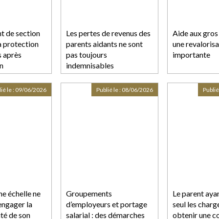
t de section
Les pertes de revenus des
Aide aux gros 
la protection
parents aidants ne sont
une revalorisa
s après
pas toujours
importante
on
indemnisables
ié le :
09/06/2026
Publié le :
08/06/2026
Publié
ne échelle ne
Groupements
Le parent aya
 engager la
d’employeurs et portage
seul les charg
té de son
salarial : des démarches
obtenir une c