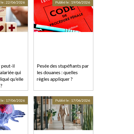
 le :
22/06/2026
Publié le :
19/06/2026
peut-il
Pesée des stupéfiants par
salariée qui
les douanes : quelles
diqué qu'elle
règles appliquer ?
 ?
 le :
17/06/2026
Publié le :
17/06/2026