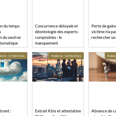
on du temps
Concurrence déloyale et
Perte de gains 
a
déontologie des experts-
victime n'a pa
n du seuil ne
comptables : le
rechercher un
utomatique
manquement
déontologique ne suffit
pas à lui seul
ié le :
17/06/2026
Publié le :
16/06/2026
Publié
cent :
Extrait Kbis et attestation
Absence de c