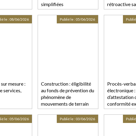
simplifiées
rétroactive sa
chaque dépen
ié le :
08/06/2026
Publié le :
05/06/2026
Publié
t sur mesure :
Construction : éligibilité
Procès-verba
e services,
au fonds de prévention du
électronique :
phénomène de
d’attestation 
mouvements de terrain
conformité e
ié le :
05/06/2026
Publié le :
03/06/2026
Publié