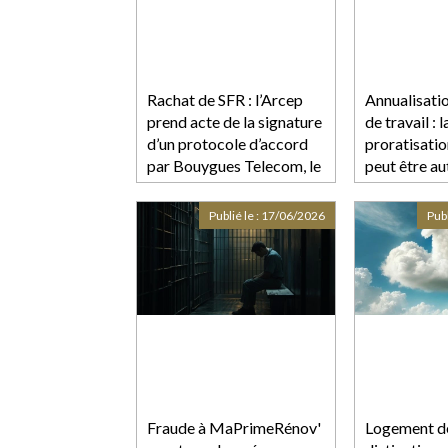
Rachat de SFR : l’Arcep
Annualisati
prend acte de la signature
de travail : l
d’un protocole d’accord
proratisatio
par Bouygues Telecom, le
peut être a
groupe Iliad et Orange
Publié le :
17/06/2026
Publ
Fraude à MaPrimeRénov'
Logement dé