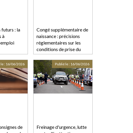
futurs : la
Congé supplémentaire de
s à
naissance : précisions
 emploi
réglementaires sur les
conditions de prise du
congé
 le :
16/06/2026
Publié le :
16/06/2026
onsignes de
Freinage d'urgence, lutte