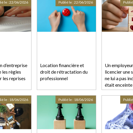
ié le :
22/06/2026
Publié le :
22/06/2026
Publié
n d’entreprise
Location financière et
Un employeur 
e les règles
droit de rétractation du
licencier une 
r les reprises
professionnel
ne lui a pas in
était enceinte
ié le :
18/06/2026
Publié le :
18/06/2026
Publié