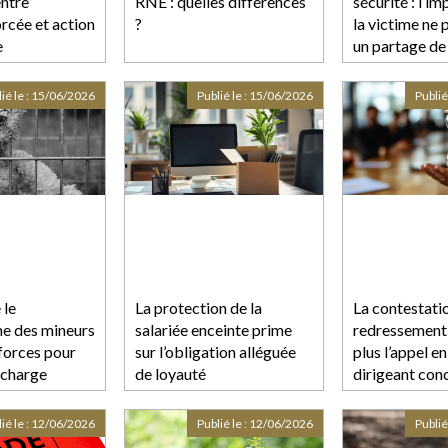
entre
RNE : quelles différences
sécurité : l’i
rcée et action
?
la victime ne p
e
un partage de
responsabilité
ié le :
15/06/2026
Publié le :
15/06/2026
Publié
 le
La protection de la
La contestati
e des mineurs
salariée enceinte prime
redressement
 forces pour
sur l’obligation alléguée
plus l’appel e
 charge
de loyauté
dirigeant con
ié le :
12/06/2026
Publié le :
12/06/2026
Publié