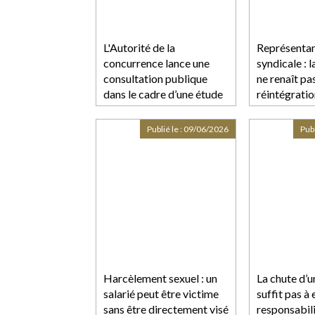
L'Autorité de la
Représentan
concurrence lance une
syndicale : 
consultation publique
ne renaît pa
dans le cadre d’une étude
réintégrati
relative aux orientations
informelles en matière de
Publié le :
09/06/2026
Publ
développement durable
Harcèlement sexuel : un
La chute d’u
salarié peut être victime
suffit pas à
sans être directement visé
responsabili