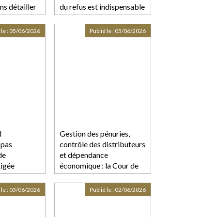
ns détailler
du refus est indispensable
se !
 le :
05/06/2026
Publié le :
05/06/2026
l
Gestion des pénuries,
 pas
contrôle des distributeurs
de
et dépendance
xigée
économique : la Cour de
cassation durcit
l’appréciation des
 le :
03/06/2026
Publié le :
02/06/2026
pratiques verticales !