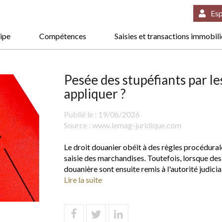
Esp
ipe
Compétences
Saisies et transactions immobil
Pesée des stupéfiants par le
appliquer ?
Publié le :
19/06/2026
Source :
www.lemag-juridique.com
Le droit douanier obéit à des règles procédural
saisie des marchandises. Toutefois, lorsque des
douanière sont ensuite remis à l'autorité judiciair
Lire la suite