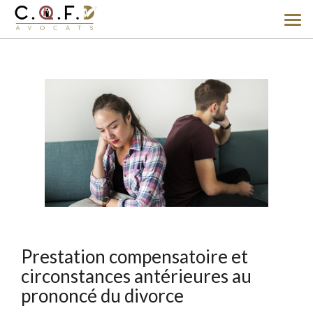
Ouv
le
men
Prestation compensatoire et
circonstances antérieures au
prononcé du divorce