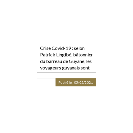
Crise Covid-19 : selon
Patrick Lingibé, bâtonnier
du barreau de Guyane, les
voyageurs guyanais sont
traités comme "des
délinquants sanitaires"
Publié le :
05/05/2021