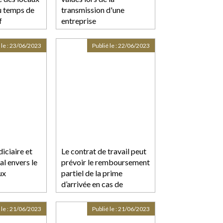
u temps de
transmission d'une
f
entreprise
 le :
23/06/2023
Publié le :
22/06/2023
diciaire et
Le contrat de travail peut
al envers le
prévoir le remboursement
ux
partiel de la prime
d’arrivée en cas de
démission
 le :
21/06/2023
Publié le :
21/06/2023