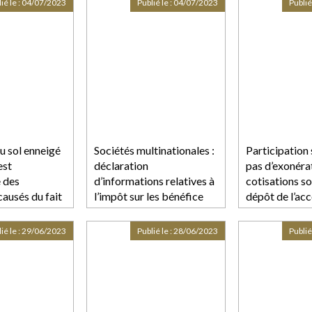
ié le :
04/07/2023
Publié le :
04/07/2023
Publié
dépourvue de 
chose jugée
u sol enneigé
Sociétés multinationales :
Participation s
est
déclaration
pas d’exonéra
 des
d’informations relatives à
cotisations so
usés du fait
l’impôt sur les bénéfice
dépôt de l’ac
 dangerosité
de l’autorité
regard de sa
administrativ
ié le :
29/06/2023
Publié le :
28/06/2023
Publié
compétente