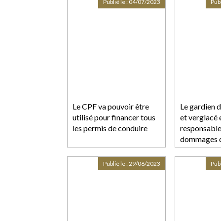
Publié le :
04/07/2023
Publ
Le CPF va pouvoir être
Le gardien d
utilisé pour financer tous
et verglacé 
les permis de conduire
responsable
dommages ca
d’un état de
anormal au 
Publié le :
29/06/2023
Publ
destination