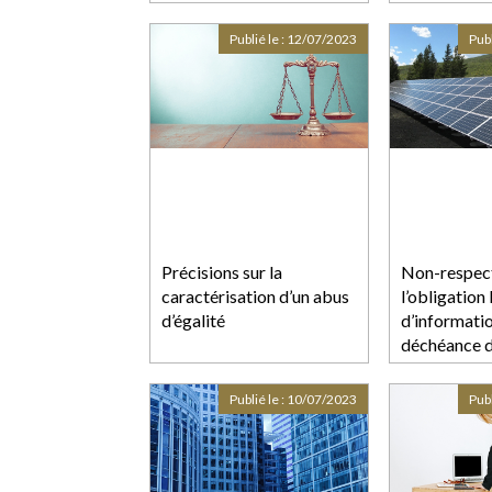
brutale des 
commercial
Publié le :
12/07/2023
Publ
Précisions sur la
Non-respec
caractérisation d’un abus
l’obligation 
d’égalité
d’informatio
déchéance d
intérêts con
Publié le :
10/07/2023
Publ