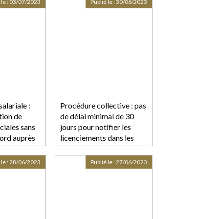
 le :
03/07/2023
Publié le :
30/06/2023
l’autorité de
alariale :
Procédure collective : pas
tion de
de délai minimal de 30
ciales sans
jours pour notifier les
cord auprès
licenciements dans les
petites PME
e
 le :
28/06/2023
Publié le :
27/06/2023