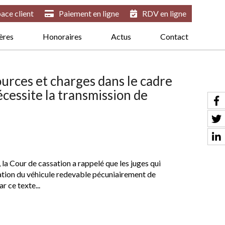
ace client
Paiement en ligne
RDV en ligne
ières
Honoraires
Actus
Contact
ources et charges dans le cadre
écessite la transmission de
, la Cour de cassation a rappelé que les juges qui
ulation du véhicule redevable pécuniairement de
r ce texte...