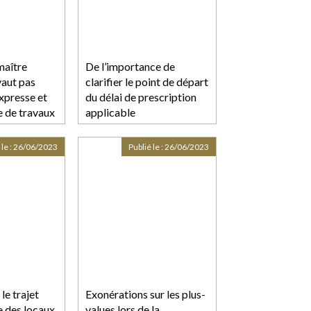
maître
De l’importance de
vaut pas
clarifier le point de départ
xpresse et
du délai de prescription
 de travaux
applicable
res
 le :
26/06/2023
Publié le :
26/06/2023
le trajet
Exonérations sur les plus-
e des locaux
values lors de la