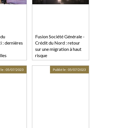
 du
Fusion Société Générale -
i : dernières
Crédit du Nord : retour
sur une migration à haut
lles
risque
 le :
05/07/2023
Publié le :
05/07/2023