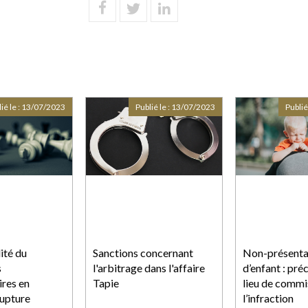
ié le :
13/07/2023
Publié le :
13/07/2023
Publié
ité du
Sanctions concernant
Non-présenta
s
l'arbitrage dans l'affaire
d’enfant : préc
ires en
Tapie
lieu de commi
rupture
l’infraction