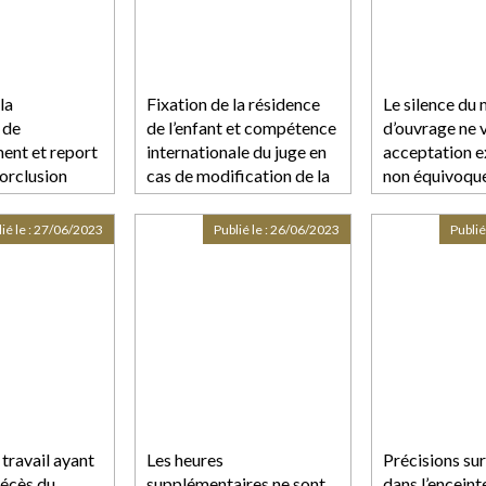
la
Fixation de la résidence
Le silence du 
 de
de l’enfant et compétence
d’ouvrage ne 
ent et report
internationale du juge en
acceptation e
forclusion
cas de modification de la
non équivoque
résidence en cours de
supplémentai
procédure
ié le :
27/06/2023
Publié le :
26/06/2023
Publié
travail ayant
Les heures
Précisions sur 
décès du
supplémentaires ne sont
dans l’enceint