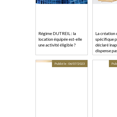
Régime DUTREIL : la
La création 
location équipée est-elle
spécifique p
une activité éligible ?
déclaré inap
dispense pa
de s’assurer
compatibilit
Publié le :
06/07/2023
Publ
de santé du 