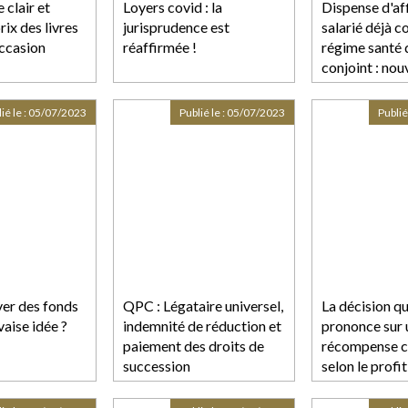
 clair et
Loyers covid : la
Dispense d'aff
rix des livres
jurisprudence est
salarié déjà c
occasion
réaffirmée !
régime santé 
conjoint : nou
précisions
jurisprudentie
ié le :
05/07/2023
Publié le :
05/07/2023
Publié
ver des fonds
QPC : Légataire universel,
La décision qu
aise idée ?
indemnité de réduction et
prononce sur 
paiement des droits de
récompense c
succession
selon le profi
sans fixer la 
jouissance div