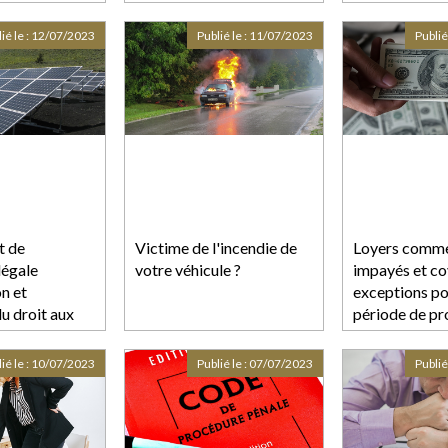
relations
es
ié le :
12/07/2023
Publié le :
11/07/2023
Publié
t de
Victime de l'incendie de
Loyers comme
légale
votre véhicule ?
impayés et co
n et
exceptions pos
u droit aux
période de pr
tractuels
ié le :
10/07/2023
Publié le :
07/07/2023
Publié