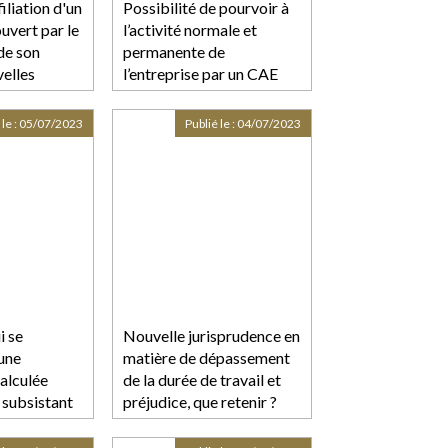
iliation d'un
Possibilité de pourvoir à
ouvert par le
l’activité normale et
de son
permanente de
velles
l’entreprise par un CAE
lles
 le :
05/07/2023
Publié le :
04/07/2023
i se
Nouvelle jurisprudence en
une
matière de dépassement
alculée
de la durée de travail et
t subsistant
préjudice, que retenir ?
date de
ise est