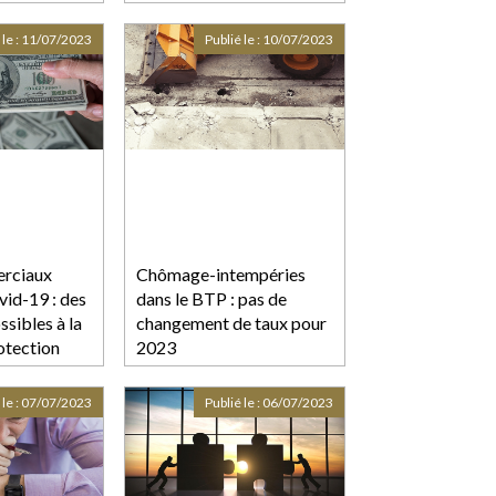
empiétement interrompt
le délai de la prescription
 le :
11/07/2023
Publié le :
10/07/2023
acquisitive
rciaux
Chômage-intempéries
vid-19 : des
dans le BTP : pas de
sibles à la
changement de taux pour
otection
2023
 le :
07/07/2023
Publié le :
06/07/2023