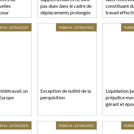
velles
pas dues dans le cadre de
constituant d
 pour
déplacements prolongés
travail effecti
sans retour au domicile en
l’absence de travail
ié le :
23/06/2023
Publié le :
23/06/2023
Publié
effectif
télétravail, un
Exception de nullité de la
Liquidation ju
’Europe
perquisition
préjudice mor
gérant et épo
ié le :
22/06/2023
Publié le :
22/06/2023
Publié