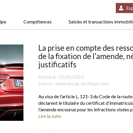
Esp
ipe
Compétences
Saisies et transactions immobil
La prise en compte des ress
de la fixation de l’amende, n
justificatifs
Publié le :
15/06/2023
Source :
www.lemag-juridique.com
Au visa de l'article L. 121-3 du Code de la route
déclarent le titulaire du certificat d'immatric
l'amende encourue pour les infractions visées pa
Lire la suite