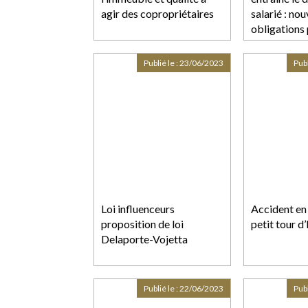
agir des copropriétaires
salarié : nou
obligations
l’employeur
Publié le :
23/06/2023
Publ
Loi influenceurs
Accident en 
proposition de loi
petit tour d
Delaporte-Vojetta
Publié le :
22/06/2023
Publ