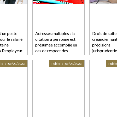
d’un poste
Adresses multiples : la
Droit de suite
our le salarié
citation à personne est
créancier nant
te ne
présumée accomplie en
précisions
s l’employeur
cas de respect des
jurisprudentie
 de sa
formalités de l'article 558
é avec l’état
du Code de procédure
ié le :
05/07/2023
Publié le :
05/07/2023
Publié
salarié
pénale