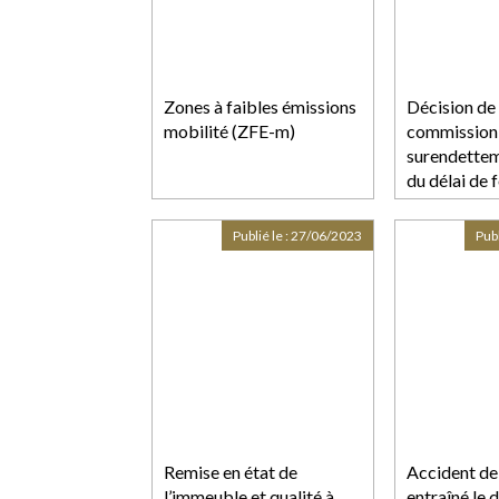
Zones à faibles émissions
Décision de 
mobilité (ZFE-m)
commission
surendettem
du délai de 
Publié le :
27/06/2023
Publ
Remise en état de
Accident de 
l’immeuble et qualité à
entraîné le 