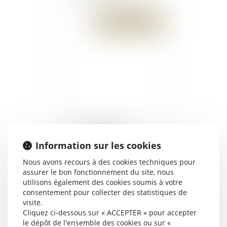
Publié le :
16/04/2024
PTZ : les nouvelles
dispositions 2024
Information sur les cookies
Nous avons recours à des cookies techniques pour
assurer le bon fonctionnement du site, nous
utilisons également des cookies soumis à votre
Publié le :
15/04/2024
consentement pour collecter des statistiques de
visite.
Cliquez ci-dessous sur « ACCEPTER » pour accepter
le dépôt de l'ensemble des cookies ou sur «