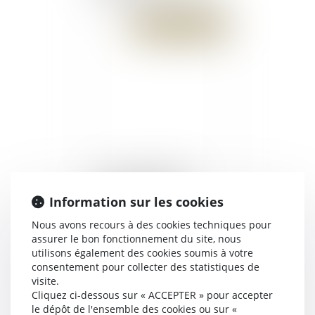
Publié le :
03/11/2017
Le compte pénibilité
devient le compte
Information sur les cookies
professionnel de
prévention - Éditions
Nous avons recours à des cookies techniques pour
Francis Lefebvre
assurer le bon fonctionnement du site, nous
utilisons également des cookies soumis à votre
Publié le :
02/11/2017
consentement pour collecter des statistiques de
visite.
Cliquez ci-dessous sur « ACCEPTER » pour accepter
le dépôt de l'ensemble des cookies ou sur «