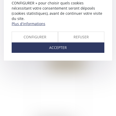
CONFIGURER » pour choisir quels cookies
nécessitant votre consentement seront déposés
(cookies statistiques), avant de continuer votre visite
du site.
Plus d'informations
Chef d’entreprise : quel
CONFIGURER
REFUSER
régime matrimonial
choisir ? | Avocat.fr
ACCEPTER
Publié le :
31/10/2017