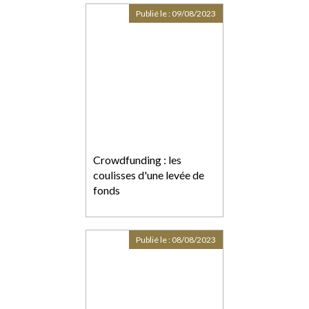
forfaitaire, sinon faire
Publié le :
09/08/2023
l’objet d’un chiffrage
Crowdfunding : les
coulisses d'une levée de
fonds
Publié le :
08/08/2023