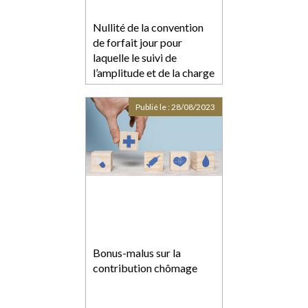
Nullité de la convention
de forfait jour pour
laquelle le suivi de
l’amplitude et de la charge
de travail n’est pas assuré
de manière effective
Publié le :
28/08/2023
Bonus-malus sur la
contribution chômage