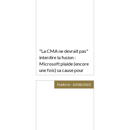
"La CMA ne devrait pas"
interdire la fusion :
Microsoft plaide (encore
une fois) sa cause pour
l’acquisition d’Activision-
Blizzard
Publié le :
10/08/2023