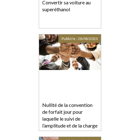
Convertir sa voiture au
superéthanol
Publié le :
28/08/2023
Nullité de la convention
de forfait jour pour
laquelle le suivi de
l’amplitude et de la charge
de travail n’est pas assuré
de manière effective