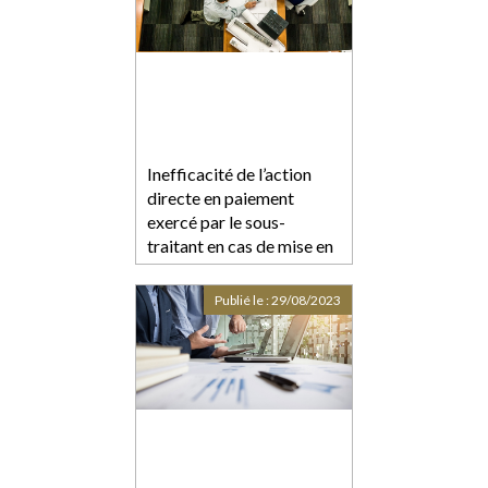
Inefficacité de l’action
directe en paiement
exercé par le sous-
traitant en cas de mise en
demeure postérieur à la
liquidation judiciaire
Publié le :
29/08/2023