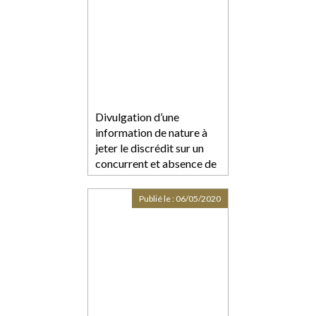
Divulgation d’une
information de nature à
jeter le discrédit sur un
concurrent et absence de
preuves suffisantes pour
établir la véracité des
Publié le :
06/05/2020
critiques