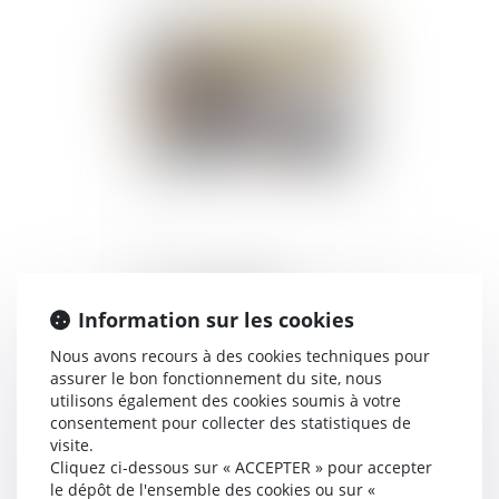
Publié le :
16/04/2024
PTZ : les nouvelles
dispositions 2024
Information sur les cookies
Nous avons recours à des cookies techniques pour
assurer le bon fonctionnement du site, nous
utilisons également des cookies soumis à votre
Publié le :
15/04/2024
consentement pour collecter des statistiques de
visite.
Cliquez ci-dessous sur « ACCEPTER » pour accepter
le dépôt de l'ensemble des cookies ou sur «