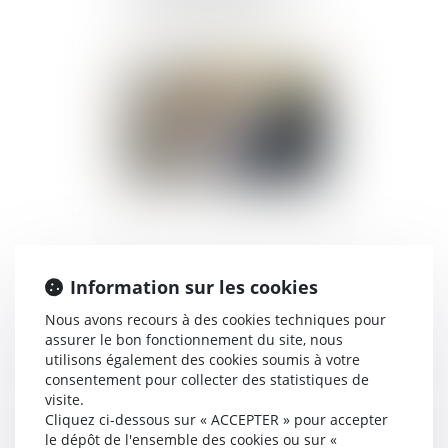
crise du coronavirus
Publié le :
20/03/2020
Information sur les cookies
Un nouveau pas pour le
service public de
Nous avons recours à des cookies techniques pour
versement des pensions
assurer le bon fonctionnement du site, nous
utilisons également des cookies soumis à votre
alimentaires
consentement pour collecter des statistiques de
visite.
Publié le :
19/03/2020
Cliquez ci-dessous sur « ACCEPTER » pour accepter
le dépôt de l'ensemble des cookies ou sur «