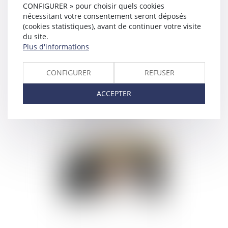
CONFIGURER » pour choisir quels cookies
nécessitant votre consentement seront déposés
(cookies statistiques), avant de continuer votre visite
du site.
Plus d'informations
CONFIGURER
REFUSER
Contrat de rénovation et
ACCEPTER
prescription de l’action en
réparation des tiers
contre le sous-traitant
Publié le :
18/03/2020