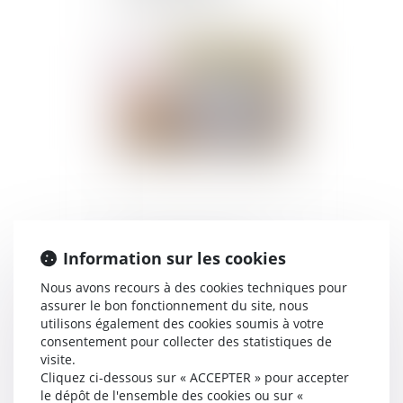
Publié le :
05/06/2024
Première levée de fonds
Information sur les cookies
pour Belledonne, la
Nous avons recours à des cookies techniques pour
marque de sneakers qui
assurer le bon fonctionnement du site, nous
monte
utilisons également des cookies soumis à votre
consentement pour collecter des statistiques de
Publié le :
05/06/2024
visite.
Cliquez ci-dessous sur « ACCEPTER » pour accepter
le dépôt de l'ensemble des cookies ou sur «