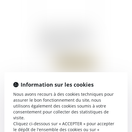
Loi travail - Ordonnances
relatives à la réforme du
code du travail : l'essentiel
| service-public.fr
Publié le :
06/09/2017
Information sur les cookies
Nous avons recours à des cookies techniques pour
assurer le bon fonctionnement du site, nous
utilisons également des cookies soumis à votre
consentement pour collecter des statistiques de
visite.
Cliquez ci-dessous sur « ACCEPTER » pour accepter
Plan pour les
le dépôt de l'ensemble des cookies ou sur «
indépendants : une année