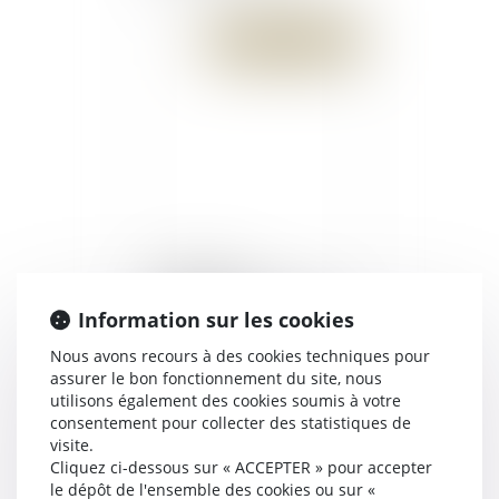
Publié le :
05/10/2023
Obligation de
reclassement : attention à
Information sur les cookies
la rédaction de l’avis
d’inaptitude !
Nous avons recours à des cookies techniques pour
assurer le bon fonctionnement du site, nous
utilisons également des cookies soumis à votre
Publié le :
05/10/2023
consentement pour collecter des statistiques de
visite.
Cliquez ci-dessous sur « ACCEPTER » pour accepter
le dépôt de l'ensemble des cookies ou sur «