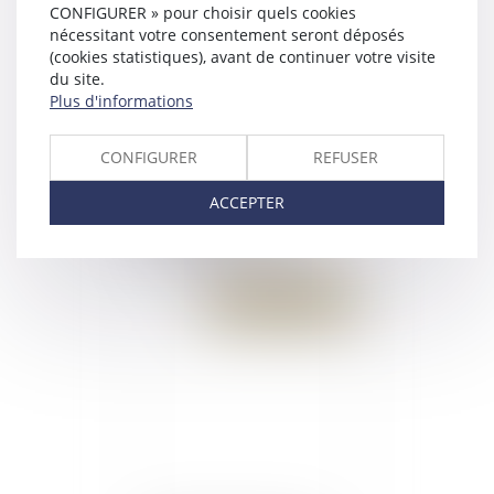
CONFIGURER » pour choisir quels cookies
nécessitant votre consentement seront déposés
(cookies statistiques), avant de continuer votre visite
du site.
Plus d'informations
CONFIGURER
REFUSER
Indivision : quelle
indemnisation pour
ACCEPTER
l’indivisaire qui
rembourse seul le prêt ?
Publié le :
05/06/2024