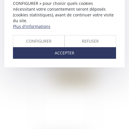
CONFIGURER » pour choisir quels cookies
nécessitant votre consentement seront déposés
(cookies statistiques), avant de continuer votre visite
du site.
Plus d'informations
CONFIGURER
REFUSER
Une succession
d’entreprises ne vaut pas
ACCEPTER
réception tacite des
travaux
Publié le :
22/02/2023