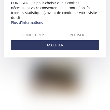
CONFIGURER » pour choisir quels cookies
nécessitant votre consentement seront déposés
(cookies statistiques), avant de continuer votre visite
du site.
Plus d'informations
CONFIGURER
REFUSER
Revendication d'une
classification supérieure :
ACCEPTER
le salarié doit remplir
toutes les conditions
posées par la convention
collective !
Publié le :
03/09/2021