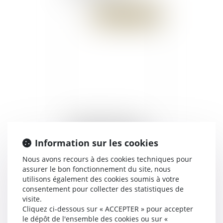
préalablement
Publié le :
11/06/2024
Accident du travail ou
maladie professionnelle :
Information sur les cookies
le questionnaire portant
sur les circonstances ou la
Nous avons recours à des cookies techniques pour
cause des faits doit être
assurer le bon fonctionnement du site, nous
adressé après des
utilisons également des cookies soumis à votre
Publié le :
11/06/2024
intéressés
consentement pour collecter des statistiques de
visite.
Cliquez ci-dessous sur « ACCEPTER » pour accepter
le dépôt de l'ensemble des cookies ou sur «