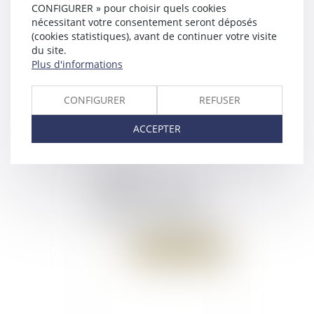
CONFIGURER » pour choisir quels cookies
Publié le :
01/02/2018
nécessitant votre consentement seront déposés
(cookies statistiques), avant de continuer votre visite
du site.
Plus d'informations
CONFIGURER
REFUSER
ACCEPTER
Pratiques
anticoncurrentielles et
compétence : nouvelles
précisions - Contrat et
obligations | Dalloz
Actualité
Publié le :
31/01/2018