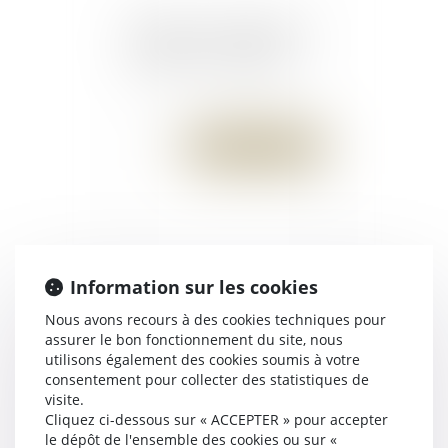
Rappel : La cessation des
paiements - Infogreffe
Publié le :
01/02/2018
Information sur les cookies
Nous avons recours à des cookies techniques pour
assurer le bon fonctionnement du site, nous
utilisons également des cookies soumis à votre
Procédure collective et
consentement pour collecter des statistiques de
rémunération de
visite.
l'administrateur judiciaire
Cliquez ci-dessous sur « ACCEPTER » pour accepter
- Éditions Francis
le dépôt de l'ensemble des cookies ou sur «
Lefebvre