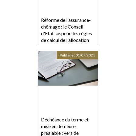
Réforme de l'assurance-
chômage : le Conseil
d'Etat suspend les règles
de calcul de l'allocation
qui devaient entrer en
vigueur le 1er juillet
Publié le :
01/07/2021
Déchéance du terme et
mise en demeure
préalable : vers de