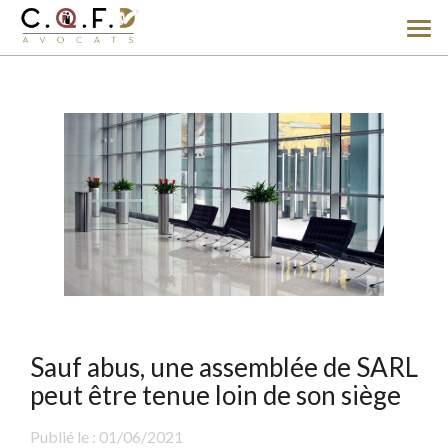
Ouv
le
men
Sauf abus, une assemblée de SARL
peut être tenue loin de son siège
Publié le :
01/06/2021