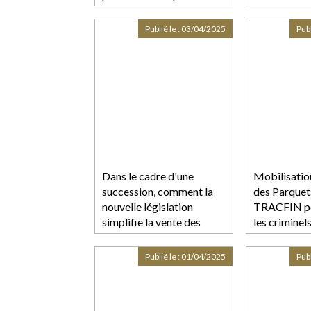
depuis sa création fin
2023
Publié le :
03/04/2025
Publ
Dans le cadre d'une
Mobilisatio
succession, comment la
des Parquet
nouvelle législation
TRACFIN po
simplifie la vente des
les criminel
biens en indivision ?
portefeuille
Publié le :
01/04/2025
Publ