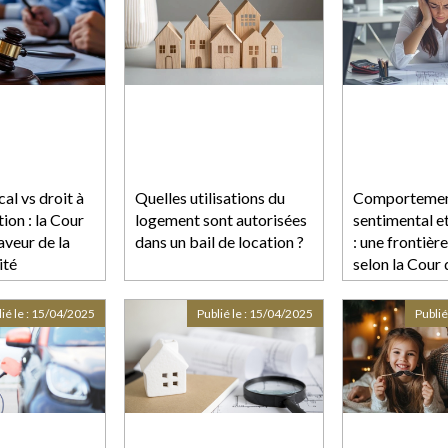
établissements
al vs droit à
Quelles utilisations du
Comporteme
tion : la Cour
logement sont autorisées
sentimental e
aveur de la
dans un bail de location ?
: une frontièr
ité
selon la Cour 
ié le :
15/04/2025
Publié le :
15/04/2025
Publié