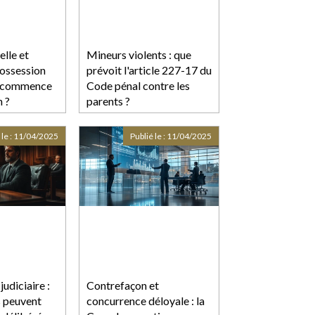
elle et
Mineurs violents : que
possession
prévoit l'article 227-17 du
nd commence
Code pénal contre les
n ?
parents ?
 le :
11/04/2025
Publié le :
11/04/2025
udiciaire :
Contrefaçon et
s peuvent
concurrence déloyale : la