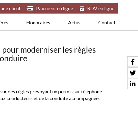
ace client
Paiement en ligne
RDV en ligne
ières
Honoraires
Actus
Contact
d pour moderniser les règles
conduire
 sur des règles prévoyant un permis sur téléphone
aux conducteurs et de la conduite accompagnée...