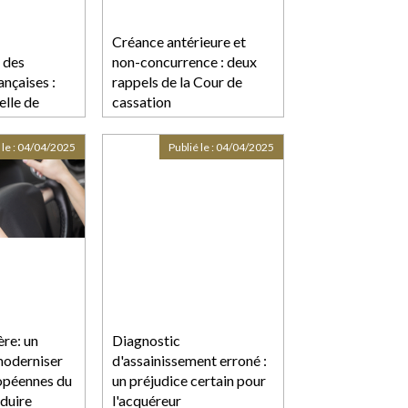
Créance antérieure et
 des
non-concurrence : deux
ançaises :
rappels de la Cour de
elle de
cassation
pture brutale
 le :
04/04/2025
Publié le :
04/04/2025
ère: un
Diagnostic
moderniser
d'assainissement erroné :
ropéennes du
un préjudice certain pour
duire
l'acquéreur