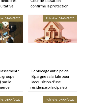
 délibérés
Cour de cassation
ultative
confirme la protection
des marques renommées !
 le :
09/04/2025
Publié le :
09/04/2025
lassement :
Déblocage anticipé de
du groupe
l'épargne salariale pour
 par le
l'acquisition d'une
merce
résidence principale à
l'étranger
 le :
08/04/2025
Publié le :
07/04/2025