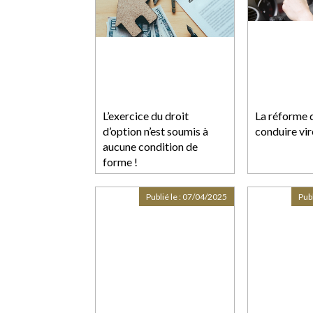
L’exercice du droit
La réforme 
d’option n’est soumis à
conduire vir
aucune condition de
forme !
Publié le :
07/04/2025
Publ