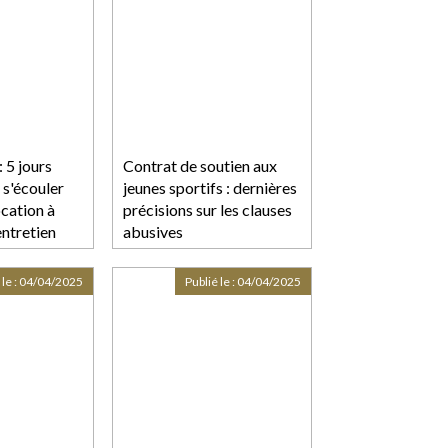
 5 jours
Contrat de soutien aux
 s'écouler
jeunes sportifs : dernières
ocation à
précisions sur les clauses
entretien
abusives
 le :
04/04/2025
Publié le :
04/04/2025