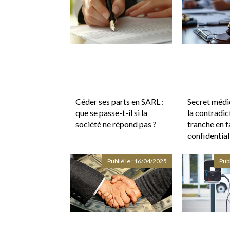
Céder ses parts en SARL :
Secret médic
que se passe-t-il si la
la contradic
société ne répond pas ?
tranche en f
confidential
Publié le :
16/04/2025
Publ