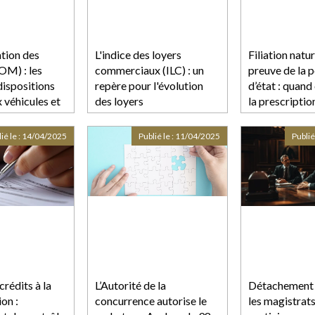
ation des
L'indice des loyers
Filiation natur
OM) : les
commerciaux (ILC) : un
preuve de la 
dispositions
repère pour l'évolution
d’état : qua
x véhicules et
des loyers
la prescriptio
de recharge
ié le :
14/04/2025
Publié le :
11/04/2025
Publié
crédits à la
L’Autorité de la
Détachement j
on :
concurrence autorise le
les magistrat