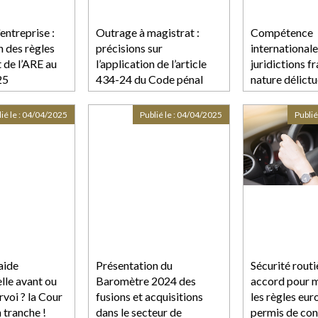
entreprise :
Outrage à magistrat :
Compétence
n des règles
précisions sur
internationale
 de l’ARE au
l’application de l’article
juridictions fr
25
434-24 du Code pénal
nature délictu
l’action en ru
!
ié le :
04/04/2025
Publié le :
04/04/2025
Publié
aide
Présentation du
Sécurité routi
elle avant ou
Baromètre 2024 des
accord pour 
rvoi ? la Cour
fusions et acquisitions
les règles eu
 tranche !
dans le secteur de
permis de con