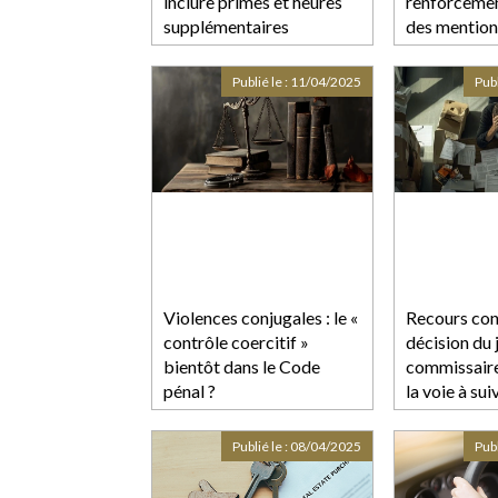
inclure primes et heures
renforcemen
supplémentaires
des mention
Publié le :
11/04/2025
Publ
Violences conjugales : le «
Recours con
contrôle coercitif »
décision du 
bientôt dans le Code
commissaire 
pénal ?
la voie à sui
Publié le :
08/04/2025
Publ