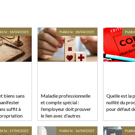
ié le :
18/04/2025
Publié le :
18/04/2025
Publié
t biens sans
Maladie professionnelle
Quelle est la 
manifester
et compte spécial :
nullité du pro
ns suffit à
l’employeur doit prouver
pour défaut d
propriation
le lien avec d'autres
employeurs, pas
seulement d'autres
ié le :
17/04/2025
Publié le :
16/04/2025
Publié