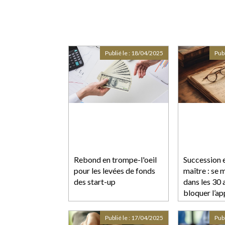
Publié le :
18/04/2025
Publ
Rebond en trompe-l'oeil
Succession e
pour les levées de fonds
maître : se 
des start-up
dans les 30 a
bloquer l’ap
publique
Publié le :
17/04/2025
Publ