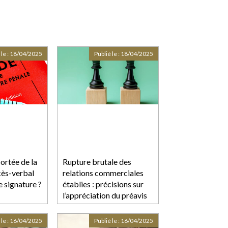
 le :
18/04/2025
Publié le :
18/04/2025
portée de la
Rupture brutale des
cès-verbal
relations commerciales
e signature ?
établies : précisions sur
l’appréciation du préavis
de rupture
 le :
16/04/2025
Publié le :
16/04/2025