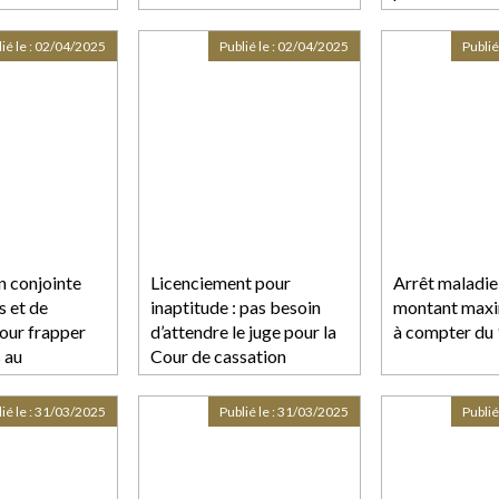
l'assurance en Europe de
FTI Consulting
ié le :
02/04/2025
Publié le :
02/04/2025
Publié
n conjointe
Licenciement pour
Arrêt maladie 
s et de
inaptitude : pas besoin
montant maxi
ur frapper
d’attendre le juge pour la
à compter du 1
s au
Cour de cassation
ié le :
31/03/2025
Publié le :
31/03/2025
Publié