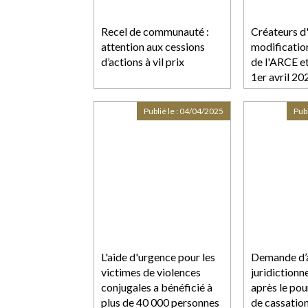
Recel de communauté :
Créateurs d'
attention aux cessions
modificatio
d’actions à vil prix
de l'ARCE et
1er avril 20
Publié le :
04/04/2025
Publ
L'aide d'urgence pour les
Demande d’
victimes de violences
juridictionn
conjugales a bénéficié à
après le pou
plus de 40 000 personnes
de cassation