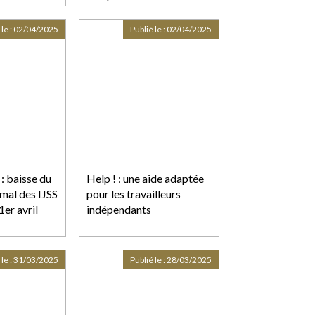
 le :
02/04/2025
Publié le :
02/04/2025
: baisse du
Help ! : une aide adaptée
mal des IJSS
pour les travailleurs
er avril
indépendants
 le :
31/03/2025
Publié le :
28/03/2025