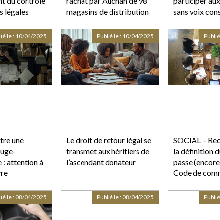
t du contrôle
rachat par Auchan de 98
participer aux
s légales
magasins de distribution
sans voix cons
à dominante alimentaire
anciennement sous
ié le :
10/04/2025
Publié le :
10/04/2025
Publié
enseigne Casino, sous
réserve de deux
engagements
tre une
Le droit de retour légal se
SOCIAL – Rec
juge-
transmet aux héritiers de
la définition 
: attention à
l’ascendant donateur
passe (encore)
vre
Code de com
ié le :
08/04/2025
Publié le :
08/04/2025
Publié