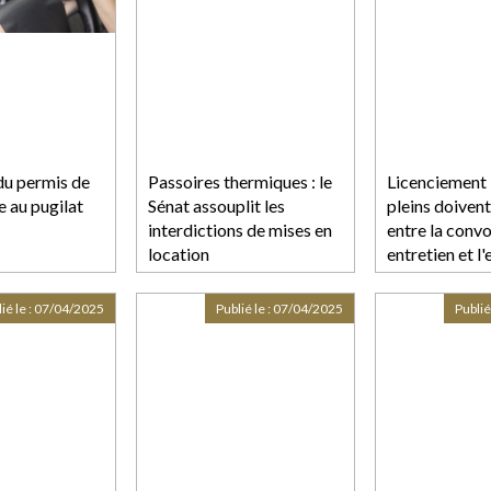
du permis de
Passoires thermiques : le
Licenciement :
e au pugilat
Sénat assouplit les
pleins doivent
interdictions de mises en
entre la conv
location
entretien et l'
préalable
ié le :
07/04/2025
Publié le :
07/04/2025
Publié