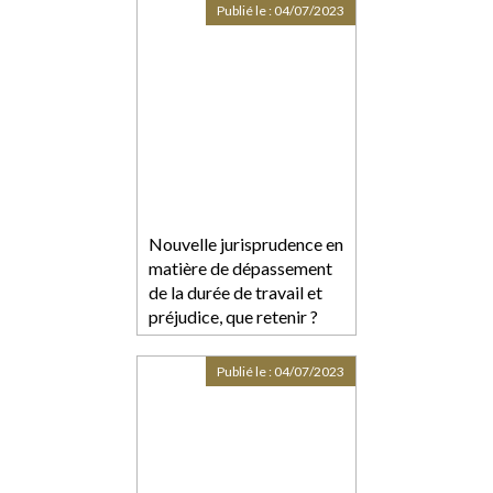
jouissance divise est
Publié le :
04/07/2023
dépourvue de l’autorité de
chose jugée
Nouvelle jurisprudence en
matière de dépassement
de la durée de travail et
préjudice, que retenir ?
Publié le :
04/07/2023