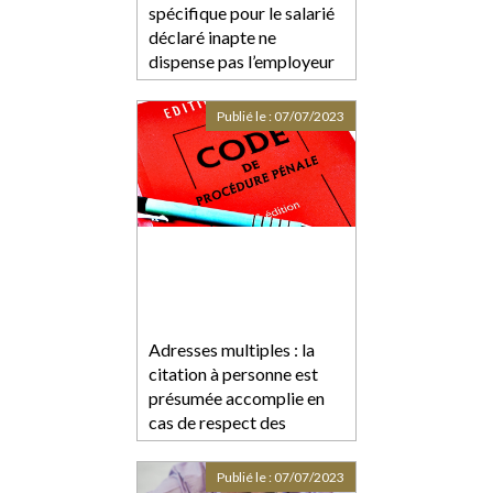
spécifique pour le salarié
déclaré inapte ne
dispense pas l’employeur
de s’assurer de sa
compatibilité avec l’état
Publié le :
07/07/2023
de santé du salarié
Adresses multiples : la
citation à personne est
présumée accomplie en
cas de respect des
formalités de l'article 558
du Code de procédure
Publié le :
07/07/2023