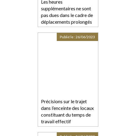
Les heures
supplémentaires ne sont
pas dues dans le cadre de
déplacements prolongés
sans retour au domicile en
l’absence de travail
Publié le :
26/06/2023
effectif
Précisions sur le trajet
dans l’enceinte des locaux
constituant du temps de
travail effectif