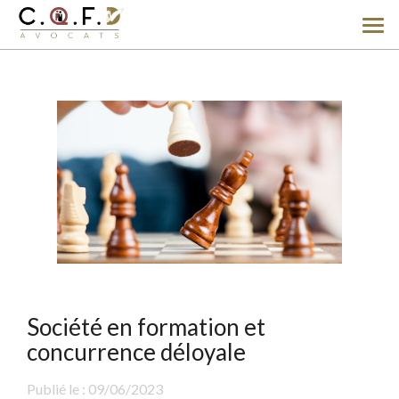
Ouv
le
men
Société en formation et
concurrence déloyale
Publié le :
09/06/2023