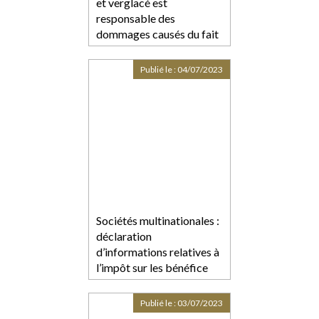
et verglacé est
responsable des
dommages causés du fait
d’un état de dangerosité
anormal au regard de sa
Publié le :
04/07/2023
destination
Sociétés multinationales :
déclaration
d’informations relatives à
l’impôt sur les bénéfice
Publié le :
03/07/2023