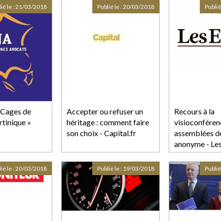
droit de retrait ?
ié le :
21/03/2018
Publié le :
20/03/2018
Publié
Cages de
Accepter ou refuser un
Recours à la
rtinique »
héritage : comment faire
visioconféren
son choix - Capital.fr
assemblées de
anonyme - Le
ié le :
20/03/2018
Publié le :
19/03/2018
Publié