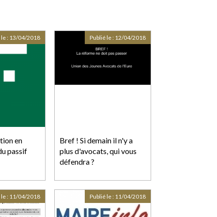
 le :
13/04/2018
Publié le :
12/04/2018
tion en
Bref ! Si demain il n'y a
u passif
plus d'avocats, qui vous
défendra ?
 le :
11/04/2018
Publié le :
11/04/2018