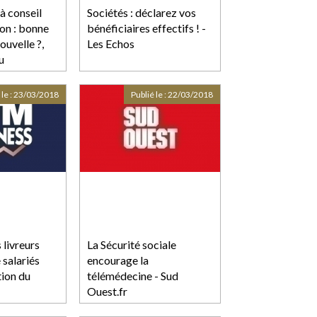
à conseil
Sociétés : déclarez vos
ion : bonne
bénéficiaires effectifs ! -
ouvelle ?,
Les Echos
u
 le :
23/03/2018
Publié le :
22/03/2018
 livreurs
La Sécurité sociale
 salariés
encourage la
tion du
télémédecine - Sud
Ouest.fr