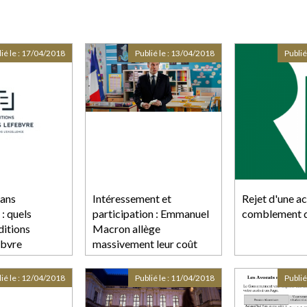
ié le :
17/04/2018
Publié le :
13/04/2018
Publié
sans
Intéressement et
Rejet d'une ac
 : quels
participation : Emmanuel
comblement d
ditions
Macron allège
ebvre
massivement leur coût
pour les PME
ié le :
12/04/2018
Publié le :
11/04/2018
Publié