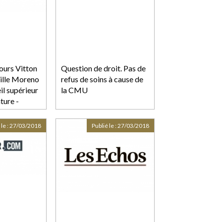
ours Vitton
Question de droit. Pas de
mille Moreno
refus de soins à cause de
eil supérieur
la CMU
ture -
ergne-
 le :
27/03/2018
Publié le :
27/03/2018