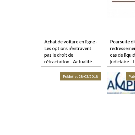
Achat de voiture en ligne -
Poursuite d
Les options n’entravent
redressemen
pas le droit de
cas de liqui
rétractation - Actualité -
judiciaire -
UFC-Que Choisir
Publié le :
28/03/2018
Publ