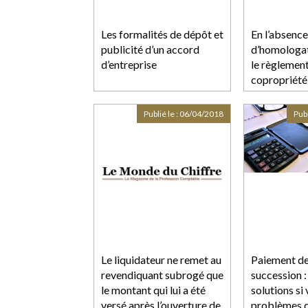
Les formalités de dépôt et
En l’absence
publicité d’un accord
d’homologati
d’entreprise
le règlemen
copropriété 
approuvé pa
Éditions Fr
Publié le :
06/04/2018
Publ
Le liquidateur ne remet au
Paiement de
revendiquant subrogé que
succession : 
le montant qui lui a été
solutions si
versé après l’ouverture de
problèmes d