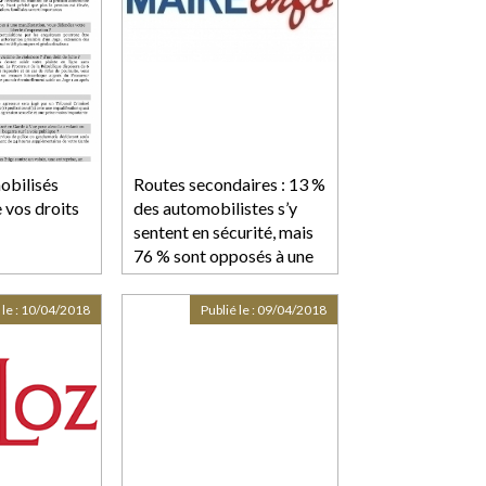
obilisés
Routes secondaires : 13 %
 vos droits
des automobilistes s’y
sentent en sécurité, mais
76 % sont opposés à une
baisse de la vitesse-
Maire-info / AMF
 le :
10/04/2018
Publié le :
09/04/2018