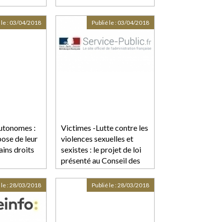
 le :
03/04/2018
Publié le :
03/04/2018
autonomes :
Victimes -Lutte contre les
pose de leur
violences sexuelles et
ains droits
sexistes : le projet de loi
présenté au Conseil des
ministres | service-
public.fr
 le :
28/03/2018
Publié le :
28/03/2018