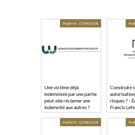
Publié le :
17/04/2018
Publ
Une victime déjà
Construire 
indemnisée par une partie
autorisation
peut-elle réclamer une
risques ? - É
indemnité aux autres ?
Francis Lef
Publié le :
12/04/2018
Publ