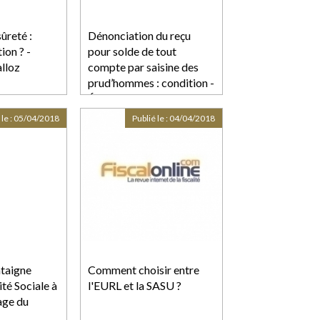
ûreté :
Dénonciation du reçu
ion ? -
pour solde de tout
lloz
compte par saisine des
prud’hommes : condition -
Éditions Francis Lefebvre
 le :
05/04/2018
Publié le :
04/04/2018
ntaigne
Comment choisir entre
ité Sociale à
l'EURL et la SASU ?
age du