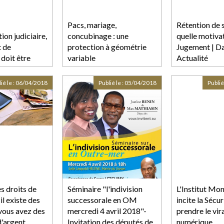
Pacs, mariage,
Rétention de s
on judiciaire,
concubinage : une
quelle motivat
t de
protection à géométrie
Jugement | Da
doit être
variable
Actualité
r une AG -
ancis Lefebvre
ié le :
06/04/2018
Publié le :
05/04/2018
Publié
s droits de
Séminaire "l'indivision
L'Institut Mo
il existe des
successorale en OM
incite la Sécur
 vous avez des
mercredi 4 avril 2018"-
prendre le vir
'argent
Invitation des députés de
numérique