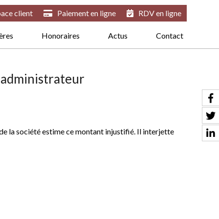
ace client
Paiement en ligne
RDV en ligne
ières
Honoraires
Actus
Contact
n administrateur
 la société estime ce montant injustifié. Il interjette