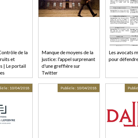
ntrôle de la
Manque de moyens de la
Les avocats m
ruits et
justice: l'appel surprenant
pour défendre
s | Le portail
d'une greffière sur
res
Twitter
 et financiers
ié le :
10/04/2018
Publié le :
10/04/2018
Publié