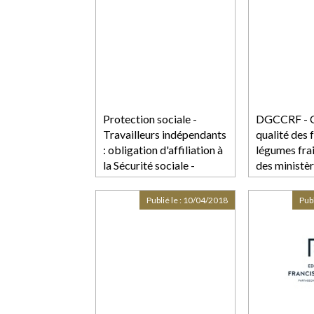
Protection sociale -
DGCCRF - Co
Travailleurs indépendants
qualité des f
: obligation d'affiliation à
légumes frai
la Sécurité sociale -
des ministè
professionnels | service-
économiques
public.fr
Publié le :
10/04/2018
Publ