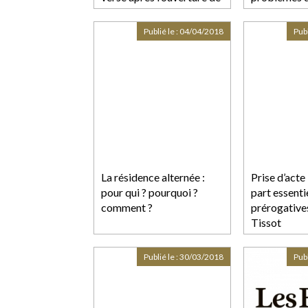
la procédure par le sous-
acquéreur
Publié le :
04/04/2018
Publ
La résidence alternée :
Prise d’acte 
pour qui ? pourquoi ?
part essenti
comment ?
prérogatives
Tissot
Publié le :
30/03/2018
Publ