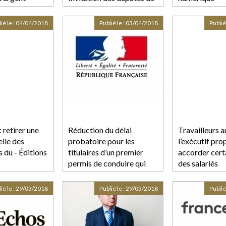
la Guadeloupe
ié le :
04/04/2018
Publié le :
03/04/2018
Publié
: retirer une
Réduction du délai
Travailleurs 
elle des
probatoire pour les
l’exécutif pro
 du - Éditions
titulaires d’un premier
accorder cert
permis de conduire qui
des salariés
ont suivi une formation
complémentaire -
ié le :
29/03/2018
Publié le :
29/03/2018
Publié
Compte rendu du Conseil
des ministres du 28 mars
2018 | Gouvernement.fr