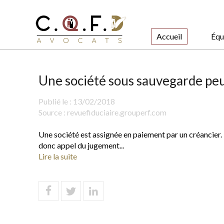
Accueil
Équ
Une société sous sauvegarde peut
Publié le :
13/02/2018
Source :
revuefiduciaire.grouperf.com
Une société est assignée en paiement par un créancier. L
donc appel du jugement...
Lire la suite