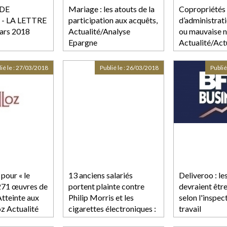
 DE
Mariage : les atouts de la
Copropriétés 
 - LA LETTRE
participation aux acquêts,
d’administrat
ars 2018
Actualité/Analyse
ou mauvaise n
Epargne
Actualité/Act
Immobilier
ié le :
27/03/2018
Publié le :
26/03/2018
Publié
 pour « le
13 anciens salariés
Deliveroo : les
271 œuvres de
portent plainte contre
devraient être
Atteinte aux
Philip Morris et les
selon l'inspec
oz Actualité
cigarettes électroniques :
travail
pourquoi ont-ils exercé un