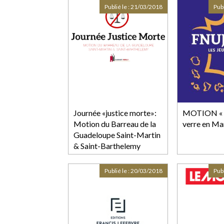
Publié le :
21/03/2018
Publ
Journée «justice morte»:
MOTION « 
Motion du Barreau de la
verre en Ma
Guadeloupe Saint-Martin
& Saint-Barthelemy
Publié le :
20/03/2018
Publ