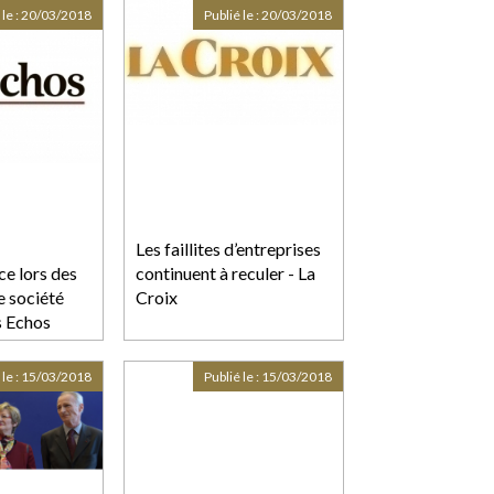
 le :
20/03/2018
Publié le :
20/03/2018
Les faillites d’entreprises
ce lors des
continuent à reculer - La
 société
Croix
s Echos
 le :
15/03/2018
Publié le :
15/03/2018