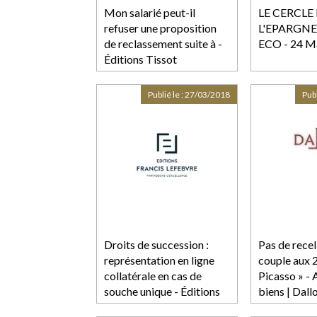
Mon salarié peut-il
LE CERCLE
refuser une proposition
L'EPARGNE
de reclassement suite à -
ECO - 24 M
Éditions Tissot
Publié le :
27/03/2018
Publ
Droits de succession :
Pas de recel
représentation en ligne
couple aux 
collatérale en cas de
Picasso » - 
souche unique - Éditions
biens | Dall
Francis Lefebvre