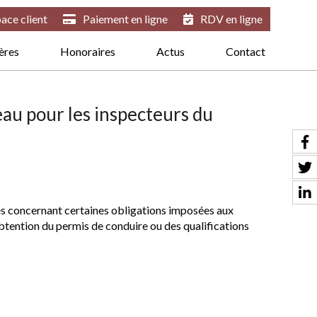
ace client
Paiement en ligne
RDV en ligne
ières
Honoraires
Actus
Contact
eau pour les inspecteurs du
s concernant certaines obligations imposées aux
btention du permis de conduire ou des qualifications