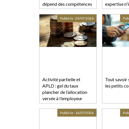
dépend des compétences
expertise n
de l'acheteur
pas le délai 
consultatio
Publié le :
20/07/2026
Publ
Activité partielle et
Tout savoir 
APLD : gel du taux
les petits co
plancher de l’allocation
versée à l'employeur
Publié le :
16/07/2026
Publ