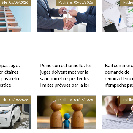
ié le :
05/08/2026
Publié le :
05/08/2026
Publié
 passage :
Peine correctionnelle : les
Bail commerci
priétaires
juges doivent motiver la
demande de
 pas à être
sanction et respecter les
renouvelleme
ustice
limites prévues par la loi
n'empêche pas
déplafonneme
après douze a
ié le :
04/08/2026
Publié le :
04/08/2026
Publié