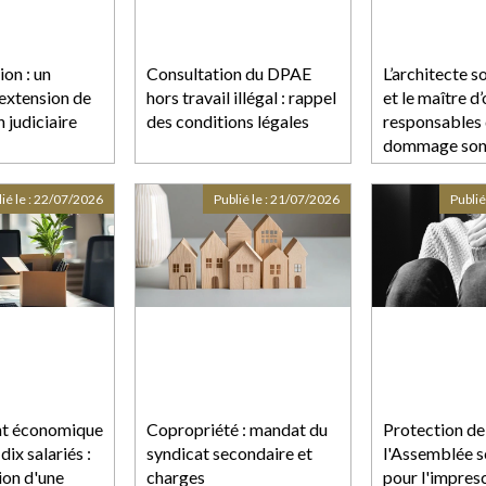
ion : un
Consultation du DPAE
L’architecte s
'extension de
hors travail illégal : rappel
et le maître d
n judiciaire
des conditions légales
responsables
dommage sont
réparation
ié le :
22/07/2026
Publié le :
21/07/2026
Publié
nt économique
Copropriété : mandat du
Protection de 
dix salariés :
syndicat secondaire et
l'Assemblée 
ion d'une
charges
pour l'impresc