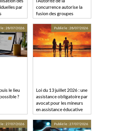
ilisation des
l’Autorité de la
iduelles par
concurrence autorise la
s
fusion des groupes
coopératifs Euralis et
Maïsadour, sous réserve
 le :
28/07/2026
Publié le :
28/07/2026
d’engagements
uis le lieu
Loi du 13 juillet 2026 : une
possible ?
assistance obligatoire par
avocat pour les mineurs
en assistance éducative
 le :
27/07/2026
Publié le :
27/07/2026