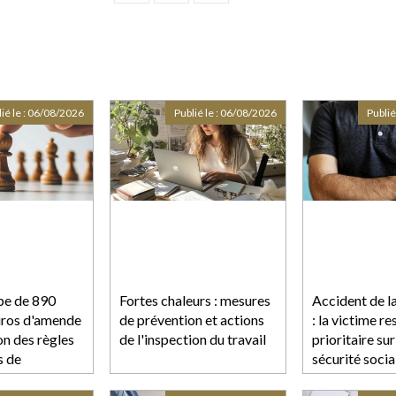
ié le :
06/08/2026
Publié le :
06/08/2026
Publié
pe de 890
Fortes chaleurs : mesures
Accident de la
euros d'amende
de prévention et actions
: la victime re
on des règles
de l'inspection du travail
prioritaire sur
s de
sécurité socia
e