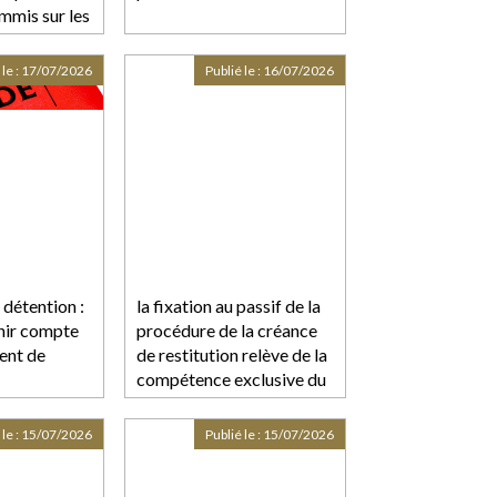
mmis sur les
 le :
17/07/2026
Publié le :
16/07/2026
 détention :
la fixation au passif de la
enir compte
procédure de la créance
ent de
de restitution relève de la
compétence exclusive du
juge-commissaire !
 le :
15/07/2026
Publié le :
15/07/2026