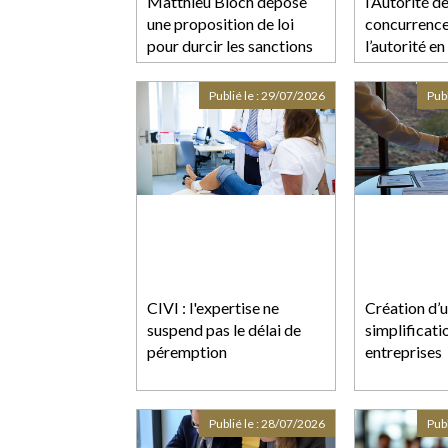
Matthieu Bloch dépose
l’Autorité de
une proposition de loi
concurrence
pour durcir les sanctions
l’autorité e
contre les incendiaires
l’examen du
(Altice Fran
Publié le :
29/07/2026
Publ
CIVI : l'expertise ne
Création d’u
suspend pas le délai de
simplificati
péremption
entreprises
Publié le :
28/07/2026
Publ