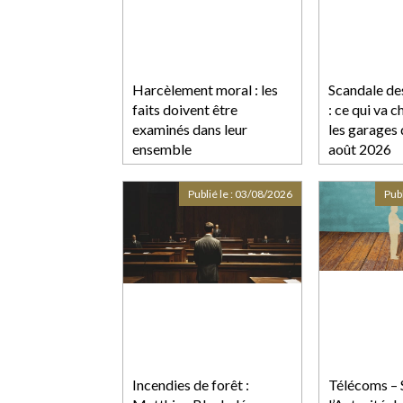
Harcèlement moral : les
Scandale des
faits doivent être
: ce qui va 
examinés dans leur
les garages 
ensemble
août 2026
Publié le :
03/08/2026
Publ
Incendies de forêt :
Télécoms – 