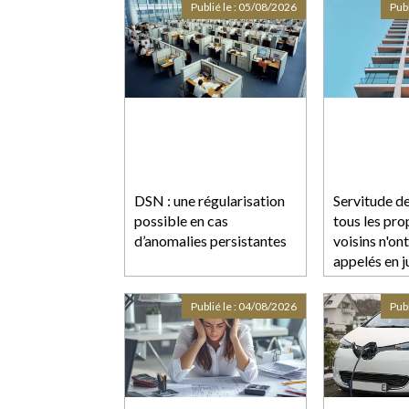
Publié le :
05/08/2026
Publ
DSN : une régularisation
Servitude de
possible en cas
tous les pro
d’anomalies persistantes
voisins n'ont
appelés en j
Publié le :
04/08/2026
Publ