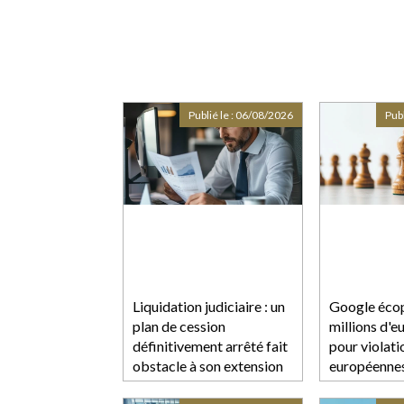
Publié le :
06/08/2026
Publ
Liquidation judiciaire : un
Google éco
plan de cession
millions d'
définitivement arrêté fait
pour violati
obstacle à son extension
européenne
concurrenc