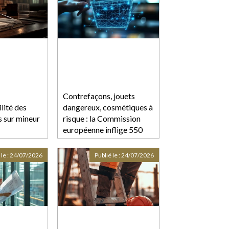
Contrefaçons, jouets
lité des
dangereux, cosmétiques à
s sur mineur
risque : la Commission
européenne inflige 550
millions d'euros d'amende
à AliExpress
 le :
24/07/2026
Publié le :
24/07/2026