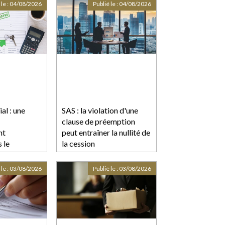
 le :
04/08/2026
Publié le :
04/08/2026
al : une
SAS : la violation d'une
clause de préemption
nt
peut entraîner la nullité de
 le
la cession
nt du loyer
ns
 le :
03/08/2026
Publié le :
03/08/2026