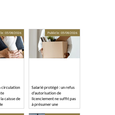
 le :
05/08/2026
Publié le :
05/08/2026
 circulation
Salarié protégé : un refus
ste
d'autorisation de
 la caisse de
licenciement ne suffit pas
le
à présumer une
discrimination syndicale