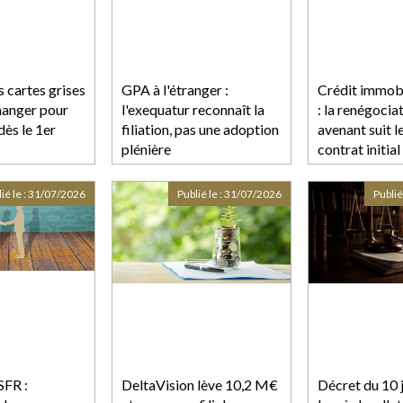
 cartes grises
GPA à l'étranger :
Crédit immobi
changer pour
l'exequatur reconnaît la
: la renégocia
dès le 1er
filiation, pas une adoption
avenant suit l
plénière
contrat initial
ié le :
31/07/2026
Publié le :
31/07/2026
Publié
SFR :
DeltaVision lève 10,2 M€
Décret du 10 j