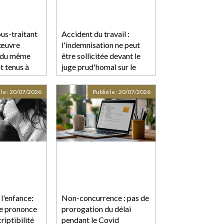
ous-traitant
Accident du travail :
’œuvre
l'indemnisation ne peut
 du même
être sollicitée devant le
 tenus à
juge prud'homal sur le
fondement de l'obligation
de sécurité
 le :
20/07/2026
Publié le :
20/07/2026
l'enfance:
Non-concurrence : pas de
se prononce
prorogation du délai
riptibilité
pendant le Covid