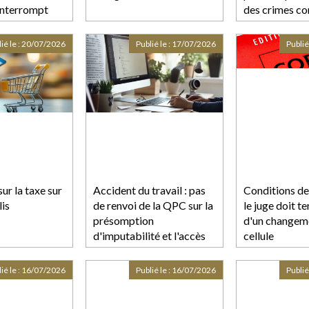
'interrompt
des crimes co
de
mineurs
n du CSE
ié le :
20/07/2026
Publié le :
17/07/2026
Publié
sur la taxe sur
Accident du travail : pas
Conditions de
lis
de renvoi de la QPC sur la
le juge doit t
présomption
d'un changem
d'imputabilité et l'accès
cellule
aux éléments médicaux !
ié le :
16/07/2026
Publié le :
16/07/2026
Publié