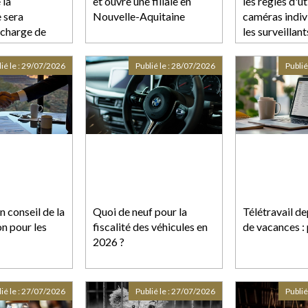
 la
et ouvre une filiale en
les règles d'ut
 sera
Nouvelle-Aquitaine
caméras indiv
n charge de
les surveillant
 rachat de SFR
pénitentiaires
ce)
ié le :
29/07/2026
Publié le :
28/07/2026
Publié
n conseil de la
Quoi de neuf pour la
Télétravail dep
on pour les
fiscalité des véhicules en
de vacances : 
2026 ?
ié le :
27/07/2026
Publié le :
27/07/2026
Publié