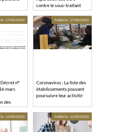
contre le sous-traitant
 le :
17/03/2020
Publié le :
17/03/2020
 Décret n°
Coronavirus : La liste des
16 mars
établissements pouvant
poursuivre leur activité
on des
dans le
tte contre la
 le :
12/03/2020
Publié le :
11/03/2020
u virus