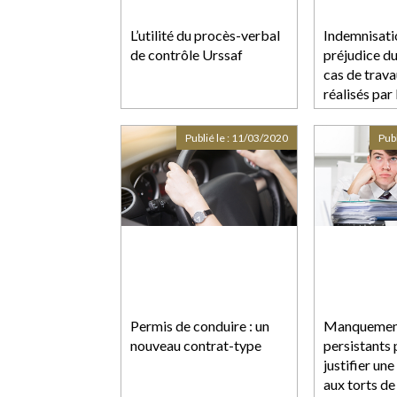
L’utilité du procès-verbal
Indemnisati
de contrôle Urssaf
préjudice du
cas de trava
réalisés par 
Publié le :
11/03/2020
Publ
Permis de conduire : un
Manquement
nouveau contrat-type
persistants
justifier une
aux torts de