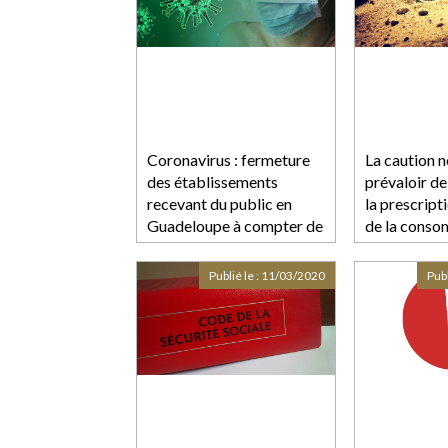
Coronavirus : fermeture
La caution n
des établissements
prévaloir de
recevant du public en
la prescript
Guadeloupe à compter de
de la cons
ce dimanche soir 16 mars
Publié le :
11/03/2020
Publ