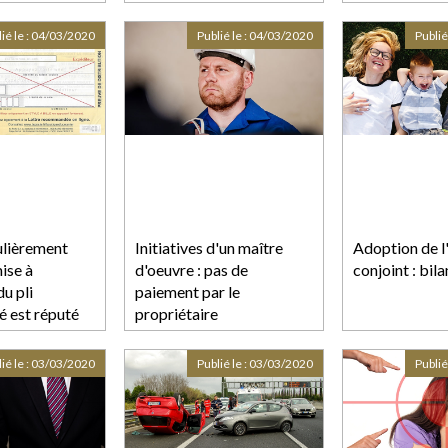
ié le :
04/03/2020
Publié le :
04/03/2020
Publié
ulièrement
Initiatives d'un maître
Adoption de l
mise à
d'oeuvre : pas de
conjoint : bil
du pli
paiement par le
 est réputé
propriétaire
nnaissance de
 de la CPAM
ié le :
03/03/2020
Publié le :
03/03/2020
Publié