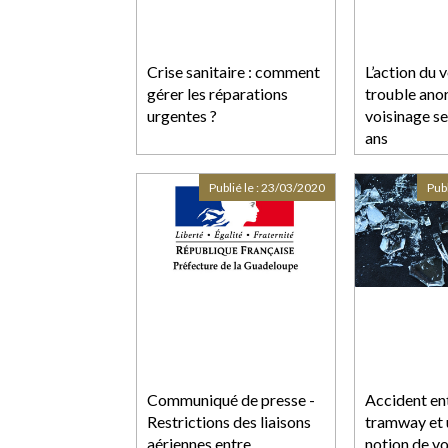
Crise sanitaire : comment
L’action du 
gérer les réparations
trouble ano
urgentes ?
voisinage se
ans
Publié le :
23/03/2020
Publ
Communiqué de presse -
Accident en
Restrictions des liaisons
tramway et u
aériennes entre
notion de vo