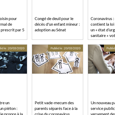
voisin pour
Congé de deuil pour le
Coronavirus :
rmal de
décès d'un enfant mineur :
contient la loi
 prescrit par 5
adoption au Sénat
un « état d’ur
sanitaire » vo
Parlement
ié le :
20/03/2020
Publié le :
20/03/2020
Publié
tre un
Petit vade-mecum des
Un nouveau pa
n piéton :
parents séparés face à la
service public
ie propre à la
crise du coronavirus
versement de