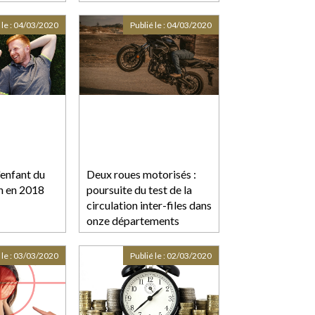
 le :
04/03/2020
Publié le :
04/03/2020
'enfant du
Deux roues motorisés :
an en 2018
poursuite du test de la
circulation inter-files dans
onze départements
 le :
03/03/2020
Publié le :
02/03/2020