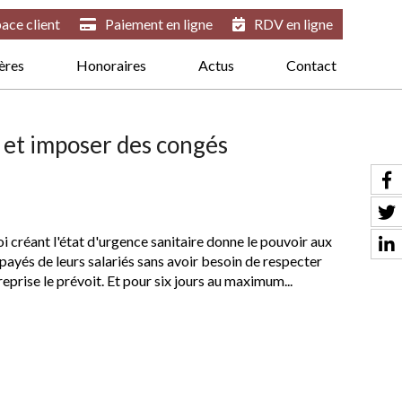
ace client
Paiement en ligne
RDV en ligne
ières
Honoraires
Actus
Contact
r et imposer des congés
 créant l'état d'urgence sanitaire donne le pouvoir aux
ayés de leurs salariés sans avoir besoin de respecter
reprise le prévoit. Et pour six jours au maximum...