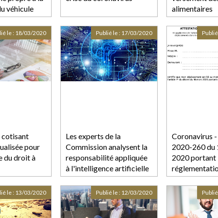
du véhicule
alimentaires
ié le :
18/03/2020
Publié le :
17/03/2020
Publié
 cotisant
Les experts de la
Coronavirus -
alisée pour
Commission analysent la
2020-260 du 
 du droit à
responsabilité appliquée
2020 portant
à l'intelligence artificielle
réglementati
déplacements 
cadre de la lu
ié le :
13/03/2020
Publié le :
12/03/2020
Publié
propagation d
covid-19