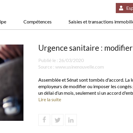
Esp
ipe
Compétences
Saisies et transactions immobil
Urgence sanitaire : modifie
Publié le :
26/03/2020
Source :
www.usinenouvelle.com
Assemblée et Sénat sont tombés d'accord. La loi
employeurs de modifier ou imposer les congés p
un délai d’un mois, seulement si un accord d'ent
Lire la suite