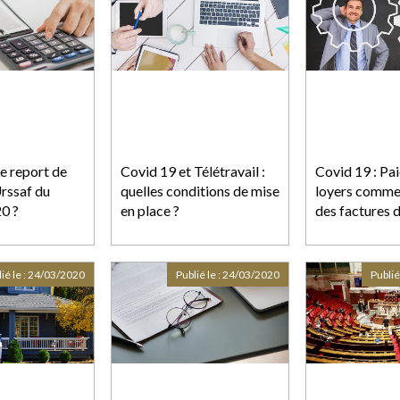
e report de
Covid 19 et Télétravail :
Covid 19 : Pa
Urssaf du
quelles conditions de mise
loyers comme
0 ?
en place ?
des factures d
ié le :
24/03/2020
Publié le :
24/03/2020
Publié