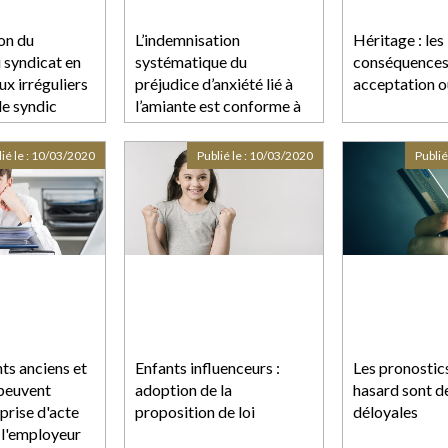
on du
L’indemnisation
Héritage : les
 syndicat en
systématique du
conséquences
ux irréguliers
préjudice d’anxiété lié à
acceptation o
le syndic
l’amiante est conforme à
la Constitution
ié le :
10/03/2020
Publié le :
10/03/2020
Publié
s anciens et
Enfants influenceurs :
Les pronostic
 peuvent
adoption de la
hasard sont d
 prise d'acte
proposition de loi
déloyales
 l'employeur