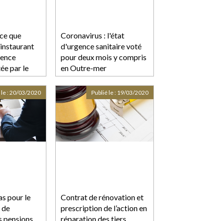
 ce que
Coronavirus : l'état
 instaurant
d'urgence sanitaire voté
gence
pour deux mois y compris
tée par le
en Outre-mer
 le :
20/03/2020
Publié le :
19/03/2020
s pour le
Contrat de rénovation et
 de
prescription de l’action en
s pensions
réparation des tiers