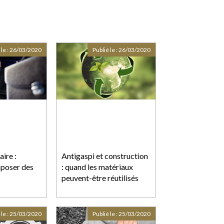
 le :
26/03/2020
Publié le :
26/03/2020
ire :
Antigaspi et construction
mposer des
: quand les matériaux
peuvent-être réutilisés
 le :
25/03/2020
Publié le :
25/03/2020