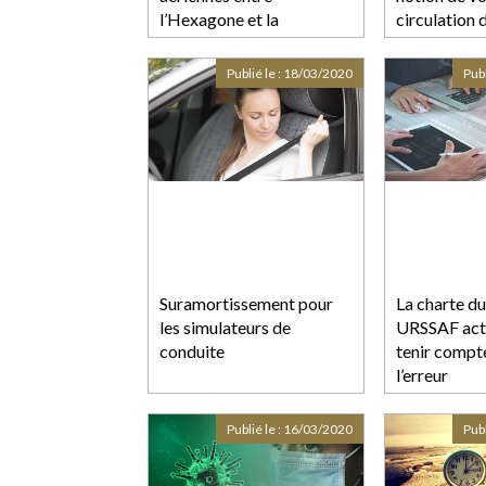
l’Hexagone et la
circulation 
Guadeloupe
Publié le :
18/03/2020
Publ
Suramortissement pour
La charte du
les simulateurs de
URSSAF actu
conduite
tenir compte
l’erreur
Publié le :
16/03/2020
Publ