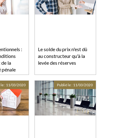
entionnels :
Le solde du prix n'est dû
nditions
au constructeur qu'à la
de la
levée des réserves
é pénale
 le :
11/03/2020
Publié le :
11/03/2020