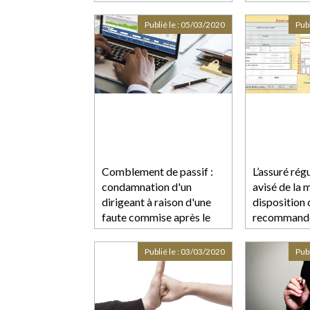
Publié le :
05/03/2020
Publ
Comblement de passif :
L’assuré rég
condamnation d'un
avisé de la 
dirigeant à raison d'une
disposition 
faute commise après le
recommandé
redressement judiciaire
avoir eu co
la décision
Publié le :
03/03/2020
Publ