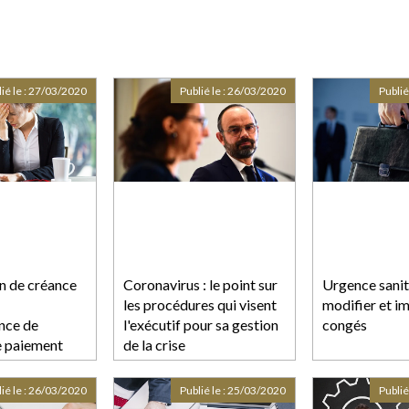
ié le :
27/03/2020
Publié le :
26/03/2020
Publié
n de créance
Coronavirus : le point sur
Urgence sanita
les procédures qui visent
modifier et i
nce de
l'exécutif pour sa gestion
congés
e paiement
de la crise
ié le :
26/03/2020
Publié le :
25/03/2020
Publié