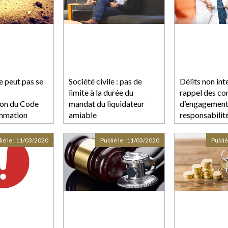
e peut pas se
Société civile : pas de
Délits non int
limite à la durée du
rappel des co
ion du Code
mandat du liquidateur
d’engagement 
ommation
amiable
responsabilit
ié le :
11/03/2020
Publié le :
11/03/2020
Publié