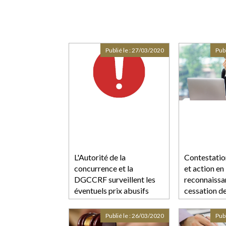
Publié le :
27/03/2020
Publ
L'Autorité de la
Contestatio
concurrence et la
et action en
DGCCRF surveillent les
reconnaissa
éventuels prix abusifs
cessation d
Publié le :
26/03/2020
Publ