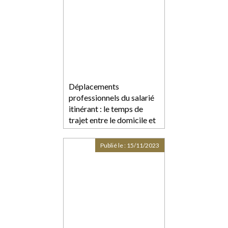
Déplacements
professionnels du salarié
itinérant : le temps de
trajet entre le domicile et
les sites des clients ne
constitue pas du temps de
Publié le :
15/11/2023
travail effectif