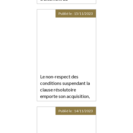
surendettement des
particuliers
Publié le :
15/11/2023
Le non-respect des
conditions suspendant la
clause résolutoire
emporte son acquisition,
peu importe la mauvaise
foi du bailleur
Publié le :
14/11/2023