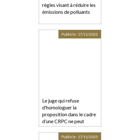
règles visant à réduire les
émissions de polluants
Publié le :
17/11/2023
Le juge qui refuse
d’homologuer la
proposition dans le cadre
d’une CRPC ne peut
intervenir comme juge
des libertés et de la
Publié le :
17/11/2023