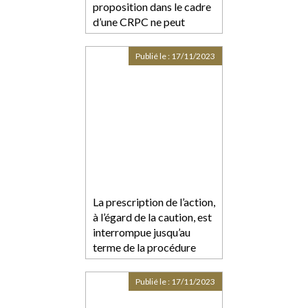
proposition dans le cadre
d’une CRPC ne peut
intervenir comme juge
des libertés et de la
Publié le :
17/11/2023
détention
La prescription de l’action,
à l’égard de la caution, est
interrompue jusqu’au
terme de la procédure
collective
Publié le :
17/11/2023