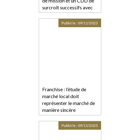
de mission et un CDD de
surcroît successifs avec
un même salarié
Publié le :
09/11/2023
Franchise : l’étude de
marché local doit
représenter le marché de
manière sincère
Publié le :
09/11/2023