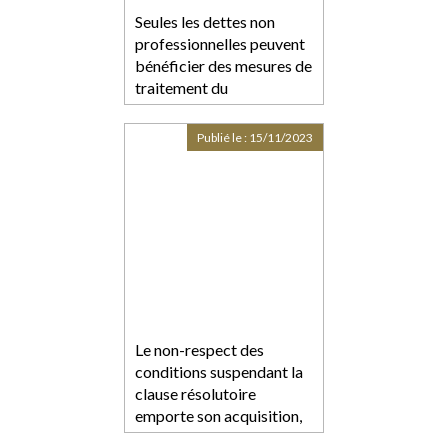
Seules les dettes non
professionnelles peuvent
bénéficier des mesures de
traitement du
surendettement des
particuliers
Publié le :
15/11/2023
Le non-respect des
conditions suspendant la
clause résolutoire
emporte son acquisition,
peu importe la mauvaise