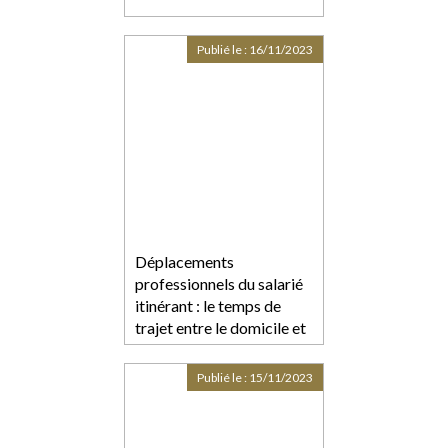
Publié le :
16/11/2023
Déplacements
professionnels du salarié
itinérant : le temps de
trajet entre le domicile et
les sites des clients ne
constitue pas du temps de
Publié le :
15/11/2023
travail effectif