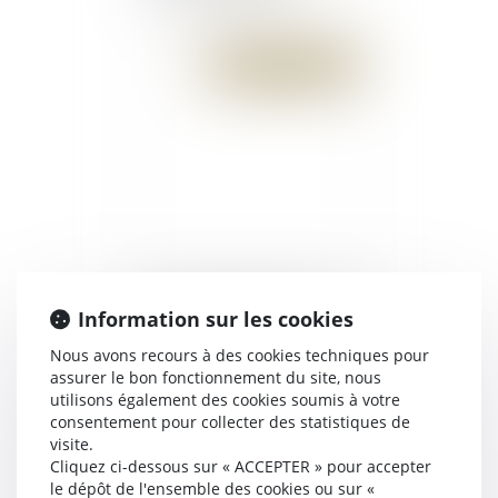
Publié le :
20/11/2019
Teste d'un radar mesurant
Information sur les cookies
la pollution des pots
d’échappement à
Nous avons recours à des cookies techniques pour
Marseille
assurer le bon fonctionnement du site, nous
utilisons également des cookies soumis à votre
consentement pour collecter des statistiques de
Publié le :
20/11/2019
visite.
Cliquez ci-dessous sur « ACCEPTER » pour accepter
le dépôt de l'ensemble des cookies ou sur «