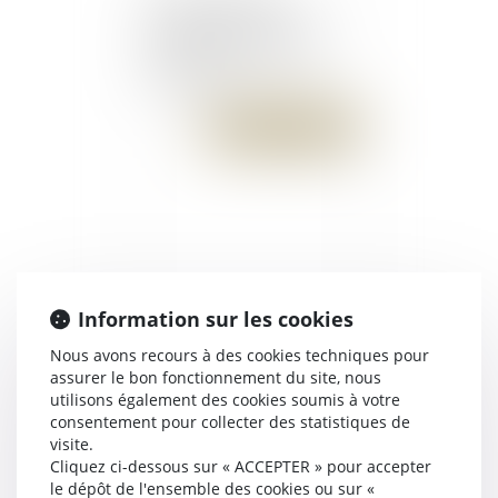
commerciaux (ILC) : un
repère pour l'évolution
des loyers
Publié le :
14/04/2025
Information sur les cookies
Nous avons recours à des cookies techniques pour
Filiation naturelle et
assurer le bon fonctionnement du site, nous
preuve de la possession
utilisons également des cookies soumis à votre
d’état : quand commence
consentement pour collecter des statistiques de
la prescription ?
visite.
Cliquez ci-dessous sur « ACCEPTER » pour accepter
le dépôt de l'ensemble des cookies ou sur «
Publié le :
14/04/2025